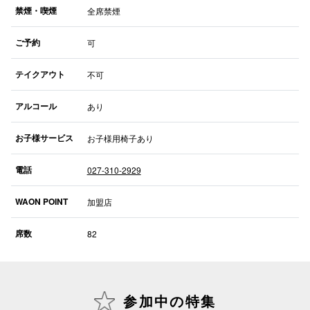
禁煙・喫煙
全席禁煙
仙台フォ
ご予約
可
テイクアウト
不可
アルコール
あり
お子様サービス
お子様用椅子あり
電話
027-310-2929
WAON POINT
加盟店
席数
82
参加中の特集