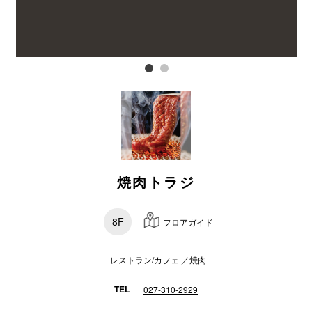
電話でお
公式SNS
企業情報
お問い合わせ
焼肉トラジ
プライバシー
利用規約
8F
フロアガイド
ソーシャルメ
レストラン/カフェ ／焼肉
TEL
027-310-2929
秋田オ