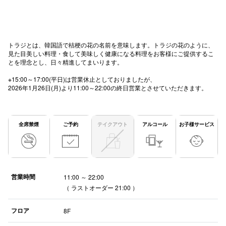
高崎オ
新百合丘
トラジとは、韓国語で桔梗の花の名前を意味します。トラジの花のように、
見た目美しい料理・食して美味しく健康になる料理をお客様にご提供するこ
三宮オ
とを理念とし、日々精進してまいります。
キャナルシ
※15:00～17:00(平日)は営業休止としておりましたが、
2026年1月26日(月)より11:00～22:00の終日営業とさせていただきます。
那覇オ
全席禁煙
ご予約
テイクアウト
アルコール
お子様サービス
横浜ビ
営業時間
11:00 ～ 22:00
（ ラストオーダー 21:00 ）
フロア
8F