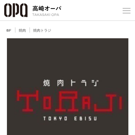
Foreign Customers
Select Language
▼
【
焼肉
焼肉トラジ
8F
フロアガ
ショップ
レストラ
施設案内
Previous
Next
アクセス
スタッフ