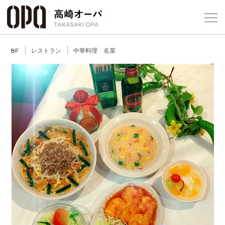
Foreign Customers
Select Language
▼
【
レストラン
中華料理 名菜
8F
フロアガ
ショップ
レストラ
施設案内
Previous
Next
アクセス
スタッフ