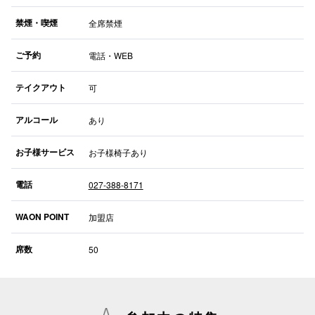
禁煙・喫煙
全席禁煙
仙台フォ
ご予約
電話・WEB
テイクアウト
可
アルコール
あり
お子様サービス
お子様椅子あり
電話
027-388-8171
WAON POINT
加盟店
席数
50