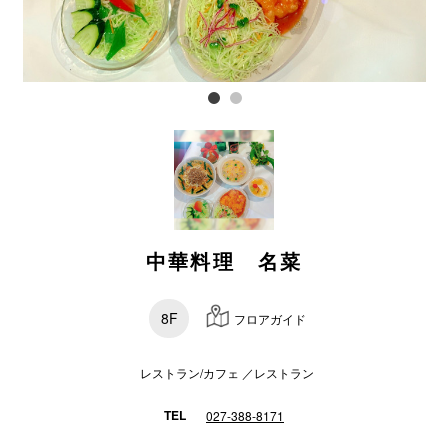
電話でお
公式SNS
企業情報
お問い合わせ
中華料理 名菜
プライバシー
利用規約
8F
フロアガイド
ソーシャルメ
レストラン/カフェ ／レストラン
TEL
027-388-8171
秋田オ