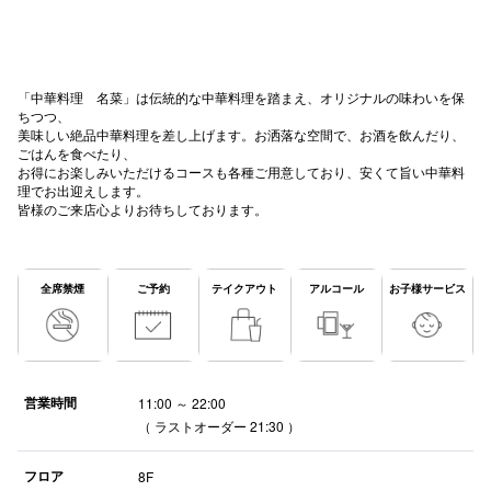
高崎オ
新百合丘
「中華料理 名菜」は伝統的な中華料理を踏まえ、オリジナルの味わいを保
ちつつ、
三宮オ
美味しい絶品中華料理を差し上げます。お洒落な空間で、お酒を飲んだり、
ごはんを食べたり、
キャナルシ
お得にお楽しみいただけるコースも各種ご用意しており、安くて旨い中華料
理でお出迎えします。
那覇オ
皆様のご来店心よりお待ちしております。
全席禁煙
ご予約
テイクアウト
アルコール
お子様サービス
横浜ビ
営業時間
11:00 ～ 22:00
（ ラストオーダー 21:30 ）
フロア
8F