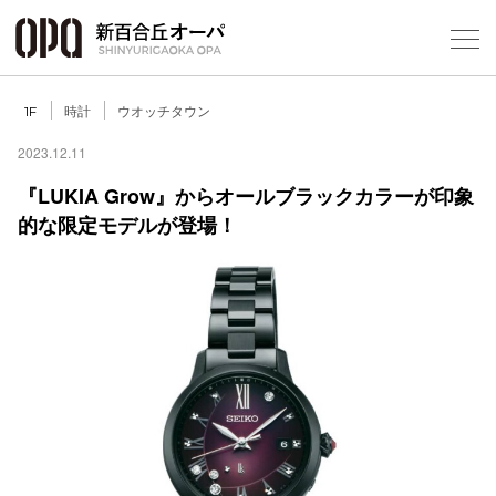
Foreign Customers
Select Language
▼
時計
ウオッチタウン
1F
2023.12.11
『LUKIA Grow』からオールブラックカラーが印象
的な限定モデルが登場！
フロアガ
ショップ
レストラ
施設案内
アクセス