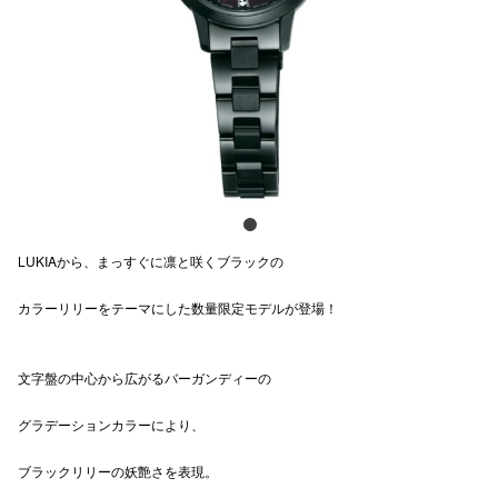
スタッフ
電話でお
公式SNS
企業情報
LUKIAから、まっすぐに凛と咲くブラックの
お問い合わせ
カラーリリーをテーマにした数量限定モデルが登場！
プライバシー
利用規約
文字盤の中心から広がるバーガンディーの
ソーシャルメ
グラデーションカラーにより、
ブラックリリーの妖艶さを表現。