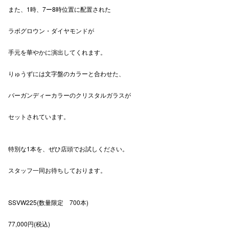
また、1時、7ー8時位置に配置された
秋田オ
ラボグロウン・ダイヤモンドが
高崎オ
手元を華やかに演出してくれます。
新百合丘
りゅうずには文字盤のカラーと合わせた、
三宮オ
キャナルシ
バーガンディーカラーのクリスタルガラスが
那覇オ
セットされています。
特別な1本を、ぜひ店頭でお試しください。
スタッフ一同お待ちしております。
横浜ビ
SSVW225(数量限定 700本)
77,000円(税込)