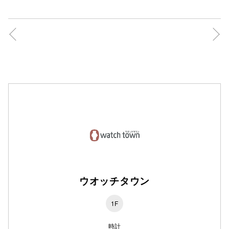
仙台フォ
ウオッチタウン
1F
時計