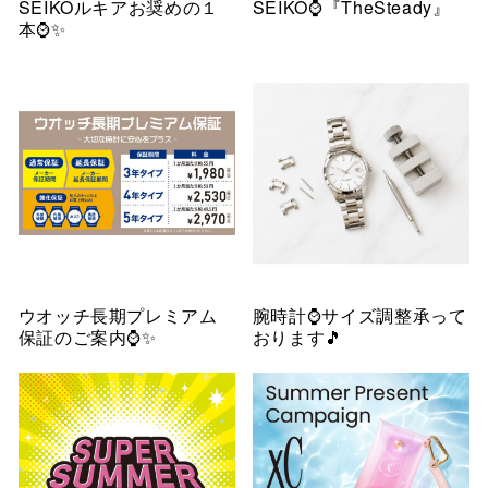
SEIKOルキアお奨めの１
SEIKO⌚️『TheSteady』
本⌚️✨
ウオッチ長期プレミアム
腕時計⌚️サイズ調整承って
保証のご案内⌚️✨
おります🎵