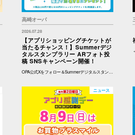
高崎オーパ
2026.07.28
【アプリショッピングチケットが
当たるチャンス！】Summerデジ
タルスタンプラリー ARフォト投
稿 SNSキャンペーン開催！
OPA公式Xをフォロー＆Summerデジタルスタンプラリーで撮影したARフォトを投稿して、OPA VIVRE FORUSアプリのショッピングチケットをゲットしよう！ ■ 景品 500円分のアプリショッピングチケットを2枚（計1,000円分）を抽選で20名さまにプレゼント！ ※税込2,000円で使える500円のショッピングチケットを2枚進呈します。 ■ 応募期間 2026年8月1日(土) ～ 8月30日(日) 23:59まで ※当選者には8月31日(月)以降にDMにてご連絡いたします。 ■ 応募方法 OPA公式X（@opa_vivre_forus）をフォロー Summerデジタルスタンプラリーに参加して、ARフォトを撮影 ハッシュタグ「#おぱんちゅうさぎOPA」「#おぱんちゅうさぎFORUS」「#おぱんちゅうさぎVIVRE」のいずれかをつけて、撮影したARフォトを投稿！ ■ ご注意・各種規約 【撮影・投稿に関する注意】 撮影の際は、周囲のお客さまの通行の妨げにならないようご注意ください。 店内での撮影の際は、各店舗のルールやご案内に沿ってお楽しみください。 ARフォトの撮影、投稿するARフォトは、他のお客さまの顔等が映らないようご配慮をお願いいたします。 危険な行為（階段や無理な姿勢など）はお控えください。 【個人情報・権利に関する注意】 ARフォトの撮影・投稿にあたっては、他のお客さまのプライバシーにご配慮いただき、顔等が写り込まないようお願いいたします。 他のお客さまや第三者が写る場合は、必ずご本人の許可を得たうえで投稿してください。 投稿写真に含まれる著作物（ポスター・商品デザイン等）についてもご配慮ください。 SNSの性質上、投稿された写真は他の利用者に保存・共有される場合がございます。ご理解のうえご参加いただけますと幸いです。 【SNS投稿ルール】 投稿内容が公序良俗に反する場合や、不適切と判断される場合は応募対象外となります。 非公開アカウントからの投稿は応募対象外となる場合がございます。 ハッシュタグや応募条件を満たしていない場合、抽選対象外となる場合がございます。 【キャンペーン関連】 賞品の内容は予告なく変更となる場合がございます。 投稿いただいた画像は、当選者の選定のみに使用し、その他の目的で使用することはございません。
ニュース