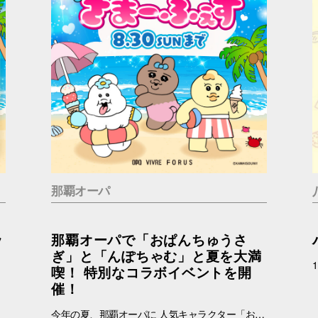
那覇オーパ
ッ
那覇オーパで「おぱんちゅうさ
ぎ」と「んぽちゃむ」と夏を大満
喫！ 特別なコラボイベントを開
催！
今年の夏、那覇オーパに 人気キャラクター「おぱんちゅうさぎ」「んぽちゃむ」が登場します！ ポップでかわいいキービジュアルが館内を彩り、いつもと違うワクワクする空間に大変身。 さらに、スマホで気軽に参加できる「Summerデジタルスタンプラリー」など、楽しい企画が盛りだくさん！ お買い物をしながら、おぱんちゅうさぎたちと一緒に楽しい夏の思い出を作ってみませんか？ みなさまのご来店をお待ちしております！ ▼詳しくはコチラ▼ https://www.opa-club.com/contents/opanchuusagi_2026/ コラボ期間：2026年6月26日(金)～2025年8月30日(日) ※一部店舗では実施期間が異なります。 ※一部実施していない店舗がございます。