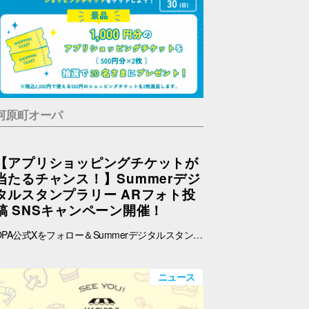
河原町オーパ
【アプリショッピングチケットが
当たるチャンス！】Summerデジ
タルスタンプラリー ARフォト投
稿 SNSキャンペーン開催！
OPA公式Xをフォロー＆Summerデジタルスタンプラリーで撮影したARフォトを投稿して、OPA VIVRE FORUSアプリのショッピングチケットをゲットしよう！ ■ 景品 500円分のアプリショッピングチケットを2枚（計1,000円分）を抽選で20名さまにプレゼント！ ※税込2,000円で使える500円のショッピングチケットを2枚進呈します。 ■ 応募期間 2026年8月1日(土) ～ 8月30日(日) 23:59まで ※当選者には8月31日(月)以降にDMにてご連絡いたします。 ■ 応募方法 OPA公式X（@opa_vivre_forus）をフォロー Summerデジタルスタンプラリーに参加して、ARフォトを撮影 ハッシュタグ「#おぱんちゅうさぎOPA」「#おぱんちゅうさぎFORUS」「#おぱんちゅうさぎVIVRE」のいずれかをつけて、撮影したARフォトを投稿！ ■ ご注意・各種規約 【撮影・投稿に関する注意】 撮影の際は、周囲のお客さまの通行の妨げにならないようご注意ください。 店内での撮影の際は、各店舗のルールやご案内に沿ってお楽しみください。 ARフォトの撮影、投稿するARフォトは、他のお客さまの顔等が映らないようご配慮をお願いいたします。 危険な行為（階段や無理な姿勢など）はお控えください。 【個人情報・権利に関する注意】 ARフォトの撮影・投稿にあたっては、他のお客さまのプライバシーにご配慮いただき、顔等が写り込まないようお願いいたします。 他のお客さまや第三者が写る場合は、必ずご本人の許可を得たうえで投稿してください。 投稿写真に含まれる著作物（ポスター・商品デザイン等）についてもご配慮ください。 SNSの性質上、投稿された写真は他の利用者に保存・共有される場合がございます。ご理解のうえご参加いただけますと幸いです。 【SNS投稿ルール】 投稿内容が公序良俗に反する場合や、不適切と判断される場合は応募対象外となります。 非公開アカウントからの投稿は応募対象外となる場合がございます。 ハッシュタグや応募条件を満たしていない場合、抽選対象外となる場合がございます。 【キャンペーン関連】 賞品の内容は予告なく変更となる場合がございます。 投稿いただいた画像は、当選者の選定のみに使用し、その他の目的で使用することはございません。
ニュース