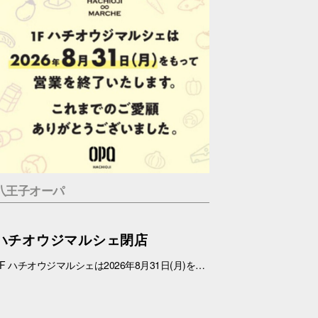
八王子オーパ
ハチオウジマルシェ閉店
1F ハチオウジマルシェは2026年8月31日(月)をもちまして、営業を終了させていただきます。 これまでのご愛顧ありがとうございました。 また、1Fフロアにつきましては、今冬にリニューアルを予定しております。