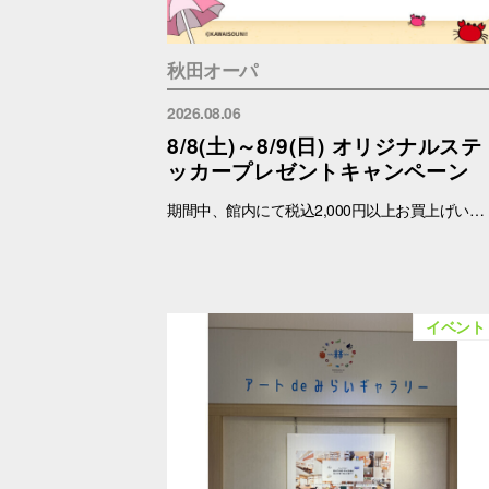
秋田オーパ
2026.08.06
8/8(土)～8/9(日) オリジナルステ
ッカープレゼントキャンペーン
期間中、館内にて税込2,000円以上お買上げいただき、「OPA VIVRE FORUS アプリ」の対象画面をご提示いただいたお客さまに、先着でここでしか手に入らない「オリジナルキラキラステッカー」をプレゼントいたします！ ぜひこの機会に、お買い物と合わせて限定ノベルティをゲットしてください。 （※本企画は、アプリ会員さま限定となります） ■配布期間 2026年8月8日(土)～8月9日(日) ※各日の実施時間は、引換時間に準じます。 ※ノベルティはなくなり次第、配布を終了いたします。 ※一部実施していない店舗がございます。 ■ノベルティ内容 キラキラステッカー (全3種) ■引換条件 期間中、以下の2点を引換カウンターにてご提示ください。 ① 館内でお買上げいただいた、税込2,000円以上のレシート（合算可） ② 「OPA VIVRE FORUS アプリ」のクーポン画面 ■引換場所・引換時間 引換場所：1階 インフォメーション 引換時間：10:30 ～ 19：30 ■注意事項 ※ノベルティは数量限定のため、なくなり次第終了となりますので予めご了承ください。 ※ノベルティはランダムでのお渡しとなります。重複した場合でも、種類の変更・交換はいたしかねます。 ※ノベルティの引き換えは、おひとりさま3枚までとなります。 ※お買上げレシートは、期間中の秋田オーパのものに限ります（一部対象外のショップ・商品がございます） ※秋田オーパのレシートのみ対象。館をまたいだレシートの合算は不可。 ※画像はイメージです。実際のノベルティとは異なる場合がございます。 ▼詳しくはコチラ▼ https://www.opa-club.com/contents/opanchuusagi_2026/ ▼アプリについて詳しくはこちら！ ▼ https://www.opa-club.com/contents/app/
イベント