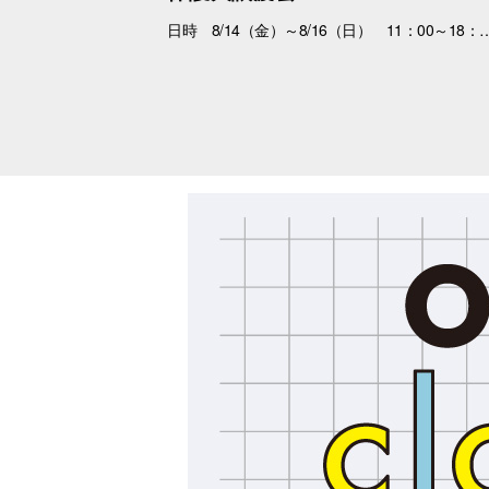
日時 8/14（金）～8/16（日） 11：00～18：00 場所 3F特設会場 内容 まずは会いにくるだけで大丈夫。 抱っこして、ふれあって、その子の魅力を感じてください。 あなたを待っている子がいます。 運命の出会いが、待