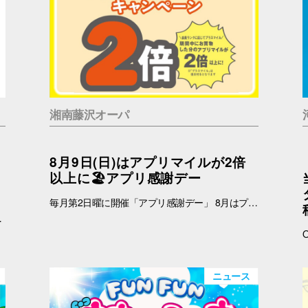
湘南藤沢オーパ
8月9日(日)はアプリマイルが2倍
以上に🏖️アプリ感謝デー
毎月第2日曜に開催「アプリ感謝デー」 8月はプラスマイルキャンペーンを実施いたします。 8月9日(日)に、オーパアプリを使ってお買物をすると、ランクに応じてアプリマイルが2倍以上になります。 しかも当日は「買い回りWEEK」を開催中☆ THE BARGAIN開催中の湘南藤沢オーパで、おトクが重なるこの機会に、ぜひ館内でのお買い回りもお楽しみください☆ 【開催日】 8月9日(日) 【お買物プラスマイルキャンペーン】 8月9日(日)にオーパアプリを使ってお買物をすると、会員ランクに応じて下記のポイントが付与されます。 お会計の際にオーパアプリをレジスタッフにご提示ください。 【アプリマイル付与】 ダイヤモンド会員…1マイル＋1.5マイル プラチナ会員…1マイル＋1.3マイル ゴールド会員…1マイル＋1.2マイル シルバー会員…1マイル＋1.1マイル ブロンズ会員…1マイル＋1マイル ≪例≫・・・ダイヤモンド会員さまが期間中1万円以上のお買物 ➡通常10,000マイル＋15,000マイル＝合計25,000マイル ※プラス分のマイル加算予定日：2025年8月12日(水) ※期間中のプラスマイル分をまとめて加算します。 ※付与されるマイルはランクによって異なります。 ※キャンペーン最終日の営業終了時点のランクをもとに加算マイル数を算出いたします。 ※小数点以下の端数は切り捨てとなります。 -------------------------------------- ▽オーパ公式アプリダウンロードはこちら▽ App Storeはこちら Google Playはこちら ■オーパ公式アプリについて詳しくはこちら -------------------------------------- 【セルフレジではアプリマイルは付きません】 ※以下のお店ではショップスタッフのいるレジにて、オーパアプリをご提示ください。 ●2階 バーガーキング ●4階 セリア ●7階 無印良品 ※期間中にアプリを新規ダウンロードしていただいた方も対象となります。 ※一部対象外ショップがございます。 ➡詳しくはこちら -------------------------------------------
リアルな声」をお届けする特別PR展示を開催いたします。
ニュース