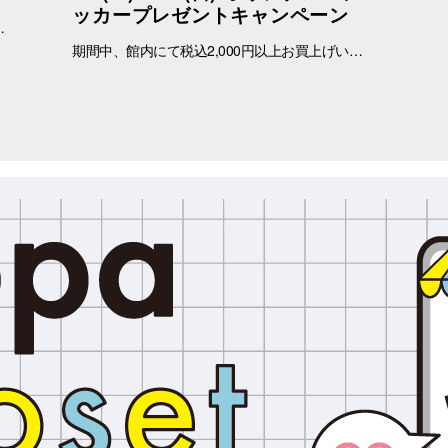
ッカープレゼントキャンペーン
っているかもしれません。 問合せ先 一般社団法人アニマルウェルフェア福岡 050-1808-1937（11：00～19：00）
期間中、館内にて税込2,000円以上お買上げいただき、「OPA VIVRE FORUS アプリ」の対象画面をご提示いただいたお客さまに、先着でここでしか手に入らない「オリジナルキラキラステッカー」をプレゼントいたします！ ぜひこの機会に、お買い物と合わせて限定ノベルティをゲットしてください。 （※本企画は、アプリ会員さま限定となります） ■配布期間 2026年8月8日(土)～8月9日(日) ※各日の実施時間は、引換時間に準じます。 ※ノベルティはなくなり次第、配布を終了いたします。 ※一部実施していない店舗がございます。 ■ノベルティ内容 キラキラステッカー (全3種) ■引換条件 期間中、以下の2点を引換カウンターにてご提示ください。 ① 館内でお買上げいただいた、税込2,000円以上のレシート（合算可） ② 「OPA VIVRE FORUS アプリ」のクーポン画面 ■引換場所・引換時間 引換場所：1階 特設カウンター 引換時間：11:00 ～ 当日分がなくなり次第終了 ■注意事項 ※ノベルティは数量限定のため、なくなり次第終了となりますので予めご了承ください。 ※ノベルティはランダムでのお渡しとなります。重複した場合でも、種類の変更・交換はいたしかねます。 ※ノベルティの引き換えは、おひとりさま3枚までとなります。 ※お買上げレシートは、期間中の三宮オーパのものに限ります（一部対象外のショップ・商品がございます） ※三宮オーパのレシートのみ対象。館をまたいだレシートの合算は不可。 ※画像はイメージです。実際のノベルティとは異なる場合がございます。 ▼詳しくはコチラ▼ https://www.opa-club.com/contents/opanchuusagi_2026/ ▼アプリについて詳しくはこちら！ ▼ https://www.opa-club.com/contents/app/