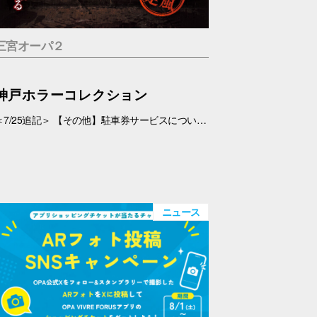
三宮オーパ２
神戸ホラーコレクション
＜7/25追記＞ 【その他】駐車券サービスについて、 対象外となっておりましたが、7/26(日)より、対象とさせていただきます。 ＜7/19追記＞ お化け屋敷の制作・プロデュース#エスプランニング が手掛ける本格お化け屋敷。 このお化け屋敷の主人公はあなたです。足を踏み入れてはいけない村に迷い込んだあなたの運命は…繋がる４つのストーリー 1.ルーム型「タブー」 友達を探している最中に、見つけた村を訪れたあなたの運命は…歩き回らないルーム型お化け屋敷です。狭い部屋内で繰り広げられる数々の恐怖体験… 2.暗闇型「ダークネス」 逃げた場所は、何も見えない闇… だが確実にあの化け物は私を追ってきている。手の感触を頼りに暗闇の中を進んで行く。暗闇に潜む化け物とは… 3.ウォークスルー型「ヴィレッジ」 暗闇を抜けてもまだ家の中だった…この家から外に出ろ！歩いて回る王道のお化け屋敷。とにかく前へ進み続けるしかない。 4.サウンド型「ドールズ」 私はあの化け物に見つからないように隠れた。私を探しているのは、あの化け物だけではない。ヘッドフォンだけで聞く恐怖。 【日程】 7/11(土)・7/12(日)、7/18(土)～9/23(水・祝) 【時間】 11:00～20:00(最終受付 19:30) 【場所】 5F 特設会場 【料金】 １.タブー 税込1,200円 ２.ダークネス 税込1,200円 ３.ヴィレッジ 税込1,500円 ４.ドールズ 税込1,200円 １～４セット券 税込4,500円 【その他】 ・入場券は会場のみでの販売となります。 ・お支払いは現金・PayPay（但しPayPayは7/18以降対応可能見込み） ・6才未満のお子さま、妊婦の方、アルコールを摂取されてる方は入場はご遠慮下さい。 ・駐車券サービスは対象外とさせていただきます。➡※7/26(日)より、対象となりました。
ニュース