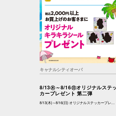
キャナルシティオーパ
8/13㊍～8/16㊐オリジナルステ
カープレゼント 第二弾
8/13(木)～8/16(日) オリジナルステッカープレゼントキャンペーン ■概要 期間中、館内にて税込2,000円以上お買上げいただき、「OPA VIVRE FORUS アプリ」の対象画面をご提示いただいたお客さまに、先着でここでしか手に入らない「オリジナルキラキラステッカー」をプレゼントいたします！ ぜひこの機会に、お買い物と合わせて限定ノベルティをゲットしてください。 （※本企画は、アプリ会員さま限定となります） ■配布期間 2026年8月13日(木)～8月16日(日) ※各日の実施時間は、引換時間に準じます。 ※ノベルティはなくなり次第、配布を終了いたします。 ※一部実施していない店舗がございます。 ■ノベルティ内容 キラキラステッカー (全3種) ■引換条件 期間中、以下の2点を引換カウンターにてご提示ください。 ① 館内でお買上げいただいた、税込2,000円以上のレシート（合算可） ② 「OPA VIVRE FORUS アプリ」のクーポン画面 ■引換場所・引換時間 引換場所：センターウォーク B1Fラフェスタ 特設カウンター 引換時間：11:00 ～ 19:00 ■注意事項 ※ノベルティは数量限定のため、なくなり次第終了となりますので予めご了承ください。 ※ノベルティはランダムでのお渡しとなります。重複した場合でも、種類の変更・交換はいたしかねます。 ※ノベルティの引き換えは、おひとりさま3枚までとなります。 ※お買上げレシートは、期間中のキャナルシティオーパのものに限ります（一部対象外のショップ・商品がございます） ※キャナルシティオーパのレシートのみ対象。館をまたいだレシートの合算は不可。 ※画像はイメージです。実際のノベルティとは異なる場合がございます。 ▼詳しくはコチラ▼ https://www.opa-club.com/contents/opanchuusagi_2026/ ▼アプリについて詳しくはこちら▼ https://www.opa-club.com/contents/app/