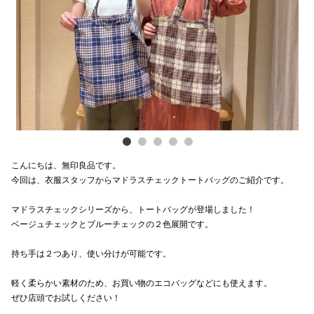
Previous
Next
スタッフ
電話でお
公式SNS
企業情報
こんにちは、無印良品です。
お問い合わせ
今回は、衣服スタッフからマドラスチェックトートバッグのご紹介です。
プライバシー
マドラスチェックシリーズから、トートバッグが登場しました！
ベージュチェックとブルーチェックの２色展開です。
利用規約
ソーシャルメ
持ち手は２つあり、使い分けが可能です。
軽く柔らかい素材のため、お買い物のエコバッグなどにも使えます。
ぜひ店頭でお試しください！