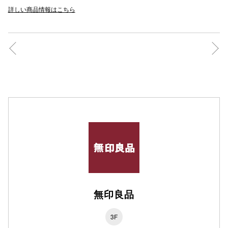
詳しい商品情報はこちら
秋田オ
高崎オ
新百合丘
三宮オ
キャナルシ
那覇オ
無印良品
横浜ビ
3F