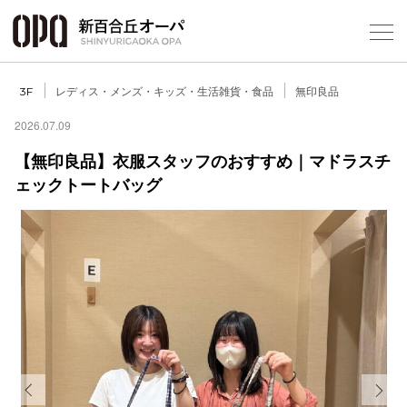
Foreign Customers
Select Language
▼
レディス・メンズ・キッズ・生活雑貨・食品
無印良品
3F
2026.07.09
【無印良品】衣服スタッフのおすすめ｜マドラスチ
ェックトートバッグ
フロアガ
ショップ
レストラ
施設案内
アクセス