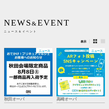
新百合丘
三宮オ
NEWS
EVENT
&
キャナルシ
ニュース＆イベント
那覇オ
表示
ニュース
ニュース
横浜ビ
秋田オーパ
高崎オーパ