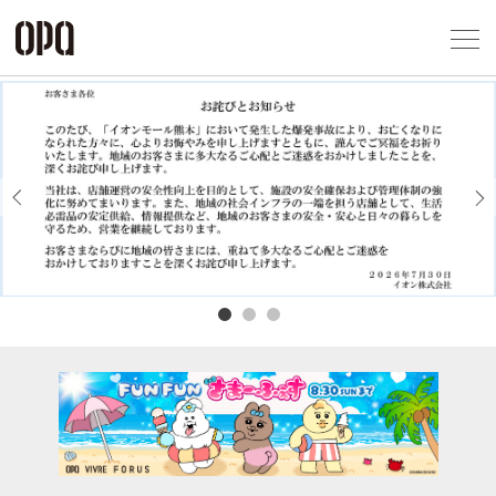
Foreign Customers
Select Language
▼
アクセス一覧
企業情報
お問い合わせ
Previous
Next
プライバシー
利用規約
ソーシャルメ
秋田オ
高崎オ