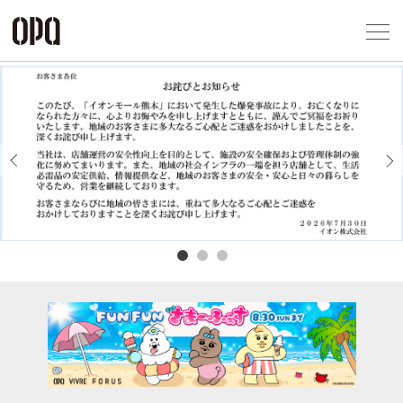
Foreign Customers
Select Language
▼
アクセス一覧
企業情報
お問い合わせ
Previous
Next
プライバシー
利用規約
ソーシャルメ
秋田オ
高崎オ