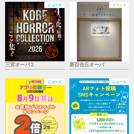
仙台フォ
ニュース
イベント
三宮オーパ２
新百合丘オーパ
ニュース
ニュース