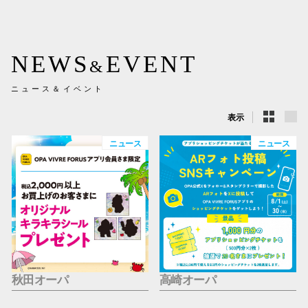
新百合丘
三宮オ
NEWS
EVENT
&
キャナルシ
ニュース＆イベント
那覇オ
表示
ニュース
ニュース
横浜ビ
秋田オーパ
高崎オーパ