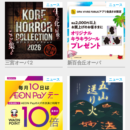
仙台フォ
ニュース
ニュース
三宮オーパ２
新百合丘オーパ
ニュース
ニュース