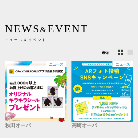
新百合丘
三宮オ
NEWS
EVENT
&
キャナルシ
ニュース＆イベント
那覇オ
表示
ニュース
ニュース
横浜ビ
秋田オーパ
高崎オーパ