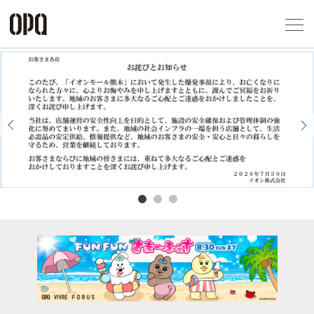
Foreign Customers
Select Language
▼
アクセス一覧
企業情報
お問い合わせ
Previous
Next
プライバシー
利用規約
ソーシャルメ
秋田オ
高崎オ