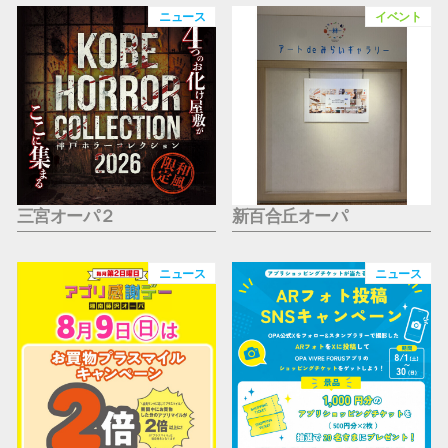
仙台フォ
ニュース
イベント
三宮オーパ２
新百合丘オーパ
ニュース
ニュース