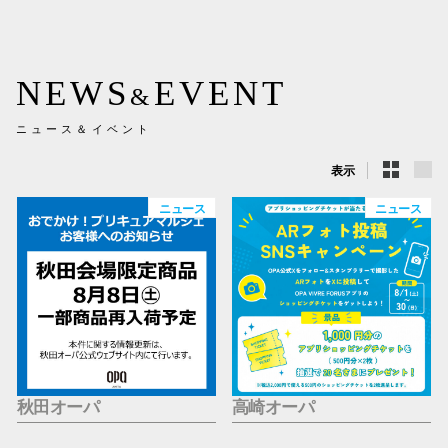
新百合丘
三宮オ
NEWS
EVENT
&
キャナルシ
ニュース＆イベント
那覇オ
表示
ニュース
ニュース
横浜ビ
秋田オーパ
高崎オーパ