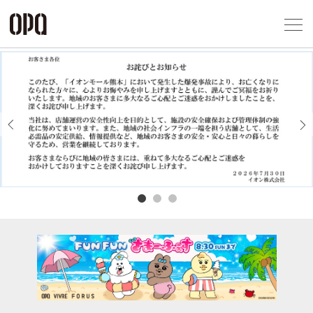
Foreign Customers
Select Language
▼
アクセス一覧
企業情報
お問い合わせ
Previous
Next
プライバシー
利用規約
ソーシャルメ
秋田オ
高崎オ