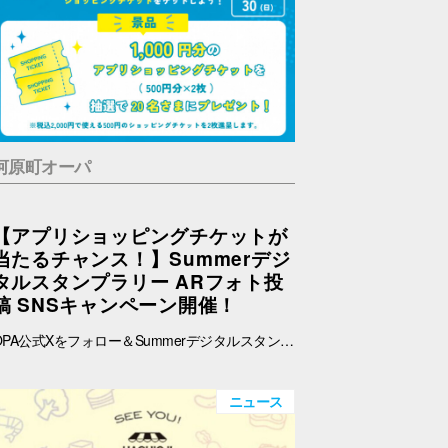
河原町オーパ
【アプリショッピングチケットが
当たるチャンス！】Summerデジ
タルスタンプラリー ARフォト投
稿 SNSキャンペーン開催！
OPA公式Xをフォロー＆Summerデジタルスタンプラリーで撮影したARフォトを投稿して、OPA VIVRE FORUSアプリのショッピングチケットをゲットしよう！ ■ 景品 500円分のアプリショッピングチケットを2枚（計1,000円分）を抽選で20名さまにプレゼント！ ※税込2,000円で使える500円のショッピングチケットを2枚進呈します。 ■ 応募期間 2026年8月1日(土) ～ 8月30日(日) 23:59まで ※当選者には8月31日(月)以降にDMにてご連絡いたします。 ■ 応募方法 OPA公式X（@opa_vivre_forus）をフォロー Summerデジタルスタンプラリーに参加して、ARフォトを撮影 ハッシュタグ「#おぱんちゅうさぎOPA」「#おぱんちゅうさぎFORUS」「#おぱんちゅうさぎVIVRE」のいずれかをつけて、撮影したARフォトを投稿！ ■ ご注意・各種規約 【撮影・投稿に関する注意】 撮影の際は、周囲のお客さまの通行の妨げにならないようご注意ください。 店内での撮影の際は、各店舗のルールやご案内に沿ってお楽しみください。 ARフォトの撮影、投稿するARフォトは、他のお客さまの顔等が映らないようご配慮をお願いいたします。 危険な行為（階段や無理な姿勢など）はお控えください。 【個人情報・権利に関する注意】 ARフォトの撮影・投稿にあたっては、他のお客さまのプライバシーにご配慮いただき、顔等が写り込まないようお願いいたします。 他のお客さまや第三者が写る場合は、必ずご本人の許可を得たうえで投稿してください。 投稿写真に含まれる著作物（ポスター・商品デザイン等）についてもご配慮ください。 SNSの性質上、投稿された写真は他の利用者に保存・共有される場合がございます。ご理解のうえご参加いただけますと幸いです。 【SNS投稿ルール】 投稿内容が公序良俗に反する場合や、不適切と判断される場合は応募対象外となります。 非公開アカウントからの投稿は応募対象外となる場合がございます。 ハッシュタグや応募条件を満たしていない場合、抽選対象外となる場合がございます。 【キャンペーン関連】 賞品の内容は予告なく変更となる場合がございます。 投稿いただいた画像は、当選者の選定のみに使用し、その他の目的で使用することはございません。
ニュース