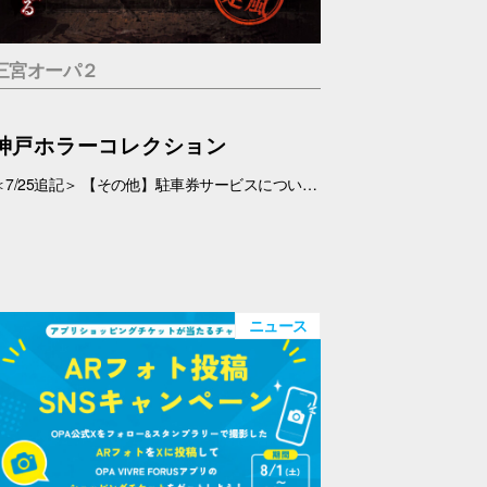
三宮オーパ２
神戸ホラーコレクション
＜7/25追記＞ 【その他】駐車券サービスについて、 対象外となっておりましたが、7/26(日)より、対象とさせていただきます。 ＜7/19追記＞ お化け屋敷の制作・プロデュース#エスプランニング が手掛ける本格お化け屋敷。 このお化け屋敷の主人公はあなたです。足を踏み入れてはいけない村に迷い込んだあなたの運命は…繋がる４つのストーリー 1.ルーム型「タブー」 友達を探している最中に、見つけた村を訪れたあなたの運命は…歩き回らないルーム型お化け屋敷です。狭い部屋内で繰り広げられる数々の恐怖体験… 2.暗闇型「ダークネス」 逃げた場所は、何も見えない闇… だが確実にあの化け物は私を追ってきている。手の感触を頼りに暗闇の中を進んで行く。暗闇に潜む化け物とは… 3.ウォークスルー型「ヴィレッジ」 暗闇を抜けてもまだ家の中だった…この家から外に出ろ！歩いて回る王道のお化け屋敷。とにかく前へ進み続けるしかない。 4.サウンド型「ドールズ」 私はあの化け物に見つからないように隠れた。私を探しているのは、あの化け物だけではない。ヘッドフォンだけで聞く恐怖。 【日程】 7/11(土)・7/12(日)、7/18(土)～9/23(水・祝) 【時間】 11:00～20:00(最終受付 19:30) 【場所】 5F 特設会場 【料金】 １.タブー 税込1,200円 ２.ダークネス 税込1,200円 ３.ヴィレッジ 税込1,500円 ４.ドールズ 税込1,200円 １～４セット券 税込4,500円 【その他】 ・入場券は会場のみでの販売となります。 ・お支払いは現金・PayPay（但しPayPayは7/18以降対応可能見込み） ・6才未満のお子さま、妊婦の方、アルコールを摂取されてる方は入場はご遠慮下さい。 ・駐車券サービスは対象外とさせていただきます。➡※7/26(日)より、対象となりました。
ニュース