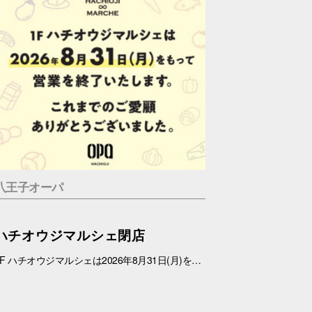
八王子オーパ
ハチオウジマルシェ閉店
1F ハチオウジマルシェは2026年8月31日(月)をもちまして、営業を終了させていただきます。 これまでのご愛顧ありがとうございました。 また、1Fフロアにつきましては、今冬にリニューアルを予定しております。