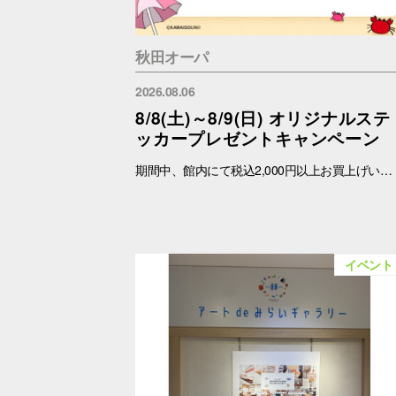
秋田オーパ
2026.08.06
8/8(土)～8/9(日) オリジナルステ
ッカープレゼントキャンペーン
期間中、館内にて税込2,000円以上お買上げいただき、「OPA VIVRE FORUS アプリ」の対象画面をご提示いただいたお客さまに、先着でここでしか手に入らない「オリジナルキラキラステッカー」をプレゼントいたします！ ぜひこの機会に、お買い物と合わせて限定ノベルティをゲットしてください。 （※本企画は、アプリ会員さま限定となります） ■配布期間 2026年8月8日(土)～8月9日(日) ※各日の実施時間は、引換時間に準じます。 ※ノベルティはなくなり次第、配布を終了いたします。 ※一部実施していない店舗がございます。 ■ノベルティ内容 キラキラステッカー (全3種) ■引換条件 期間中、以下の2点を引換カウンターにてご提示ください。 ① 館内でお買上げいただいた、税込2,000円以上のレシート（合算可） ② 「OPA VIVRE FORUS アプリ」のクーポン画面 ■引換場所・引換時間 引換場所：1階 インフォメーション 引換時間：10:30 ～ 19：30 ■注意事項 ※ノベルティは数量限定のため、なくなり次第終了となりますので予めご了承ください。 ※ノベルティはランダムでのお渡しとなります。重複した場合でも、種類の変更・交換はいたしかねます。 ※ノベルティの引き換えは、おひとりさま3枚までとなります。 ※お買上げレシートは、期間中の秋田オーパのものに限ります（一部対象外のショップ・商品がございます） ※秋田オーパのレシートのみ対象。館をまたいだレシートの合算は不可。 ※画像はイメージです。実際のノベルティとは異なる場合がございます。 ▼詳しくはコチラ▼ https://www.opa-club.com/contents/opanchuusagi_2026/ ▼アプリについて詳しくはこちら！ ▼ https://www.opa-club.com/contents/app/
イベント