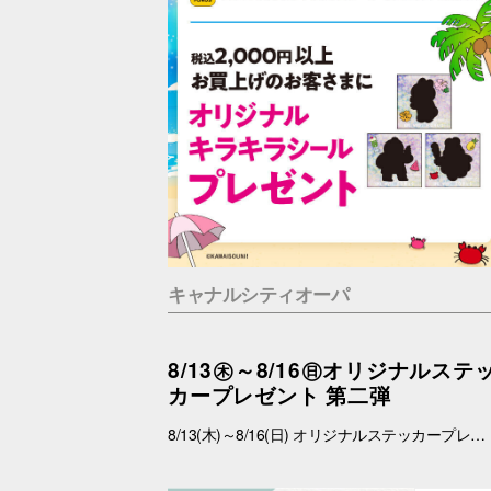
キャナルシティオーパ
8/13㊍～8/16㊐オリジナルステ
カープレゼント 第二弾
8/13(木)～8/16(日) オリジナルステッカープレゼントキャンペーン ■概要 期間中、館内にて税込2,000円以上お買上げいただき、「OPA VIVRE FORUS アプリ」の対象画面をご提示いただいたお客さまに、先着でここでしか手に入らない「オリジナルキラキラステッカー」をプレゼントいたします！ ぜひこの機会に、お買い物と合わせて限定ノベルティをゲットしてください。 （※本企画は、アプリ会員さま限定となります） ■配布期間 2026年8月13日(木)～8月16日(日) ※各日の実施時間は、引換時間に準じます。 ※ノベルティはなくなり次第、配布を終了いたします。 ※一部実施していない店舗がございます。 ■ノベルティ内容 キラキラステッカー (全3種) ■引換条件 期間中、以下の2点を引換カウンターにてご提示ください。 ① 館内でお買上げいただいた、税込2,000円以上のレシート（合算可） ② 「OPA VIVRE FORUS アプリ」のクーポン画面 ■引換場所・引換時間 引換場所：センターウォーク B1Fラフェスタ 特設カウンター 引換時間：11:00 ～ 19:00 ■注意事項 ※ノベルティは数量限定のため、なくなり次第終了となりますので予めご了承ください。 ※ノベルティはランダムでのお渡しとなります。重複した場合でも、種類の変更・交換はいたしかねます。 ※ノベルティの引き換えは、おひとりさま3枚までとなります。 ※お買上げレシートは、期間中のキャナルシティオーパのものに限ります（一部対象外のショップ・商品がございます） ※キャナルシティオーパのレシートのみ対象。館をまたいだレシートの合算は不可。 ※画像はイメージです。実際のノベルティとは異なる場合がございます。 ▼詳しくはコチラ▼ https://www.opa-club.com/contents/opanchuusagi_2026/ ▼アプリについて詳しくはこちら！ ▼ https://www.opa-club.com/contents/app/