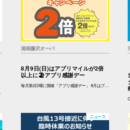
湘南藤沢オーパ
8月9日(日)はアプリマイルが2倍
以上に🏖️アプリ感謝デー
毎月第2日曜に開催「アプリ感謝デー」 8月はプラスマイルキャンペーンを実施いたします。 8月9日(日)に、オーパアプリを使ってお買物をすると、ランクに応じてアプリマイルが2倍以上になります。 しかも当日は「買い回りWEEK」を開催中☆ THE BARGAIN開催中の湘南藤沢オーパで、おトクが重なるこの機会に、ぜひ館内でのお買い回りもお楽しみください☆ 【開催日】 8月9日(日) 【お買物プラスマイルキャンペーン】 8月9日(日)にオーパアプリを使ってお買物をすると、会員ランクに応じて下記のポイントが付与されます。 お会計の際にオーパアプリをレジスタッフにご提示ください。 【アプリマイル付与】 ダイヤモンド会員…1マイル＋1.5マイル プラチナ会員…1マイル＋1.3マイル ゴールド会員…1マイル＋1.2マイル シルバー会員…1マイル＋1.1マイル ブロンズ会員…1マイル＋1マイル ≪例≫・・・ダイヤモンド会員さまが期間中1万円以上のお買物 ➡通常10,000マイル＋15,000マイル＝合計25,000マイル ※プラス分のマイル加算予定日：2025年8月12日(水) ※期間中のプラスマイル分をまとめて加算します。 ※付与されるマイルはランクによって異なります。 ※キャンペーン最終日の営業終了時点のランクをもとに加算マイル数を算出いたします。 ※小数点以下の端数は切り捨てとなります。 -------------------------------------- ▽オーパ公式アプリダウンロードはこちら▽ App Storeはこちら Google Playはこちら ■オーパ公式アプリについて詳しくはこちら -------------------------------------- 【セルフレジではアプリマイルは付きません】 ※以下のお店ではショップスタッフのいるレジにて、オーパアプリをご提示ください。 ●2階 バーガーキング ●4階 セリア ●7階 無印良品 ※期間中にアプリを新規ダウンロードしていただいた方も対象となります。 ※一部対象外ショップがございます。 ➡詳しくはこちら -------------------------------------------
リアルな声」をお届けする特別PR展示を開催いたします。
ニュース