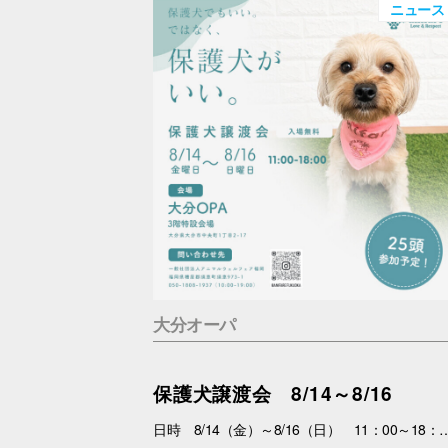
ニュース
大分オーパ
保護犬譲渡会 8/14～8/16
日時 8/14（金）～8/16（日） 11：00～18：00 場所 3F特設会場 内容 まずは会いにくるだけで大丈夫。 抱っこして、ふれあって、その子の魅力を感じてください。 あなたを待っている子がいます。 運命の出会いが、待