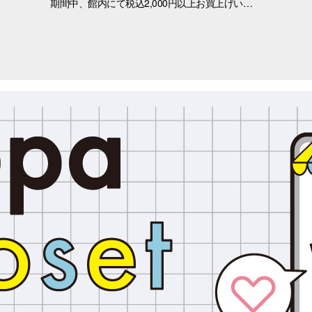
期間中、館内にて税込2,000円以上お買上げいただき、「OPA VIVRE FORUS アプリ」の対象画面をご提示いただいたお客さまに、先着でここでしか手に入らない「オリジナルキラキラステッカー」をプレゼントいたします！ ぜひこの機会に、お買い物と合わせて限定ノベルティをゲットしてください。 （※本企画は、アプリ会員さま限定となります） ■配布期間 2026年8月8日(土)～8月9日(日) ※各日の実施時間は、引換時間に準じます。 ※ノベルティはなくなり次第、配布を終了いたします。 ※一部実施していない店舗がございます。 ■ノベルティ内容 キラキラステッカー (全3種) ■引換条件 期間中、以下の2点を引換カウンターにてご提示ください。 ① 館内でお買上げいただいた、税込2,000円以上のレシート（合算可） ② 「OPA VIVRE FORUS アプリ」のクーポン画面 ■引換場所・引換時間 引換場所：1階 特設カウンター 引換時間：11:00 ～ 当日分がなくなり次第終了 ■注意事項 ※ノベルティは数量限定のため、なくなり次第終了となりますので予めご了承ください。 ※ノベルティはランダムでのお渡しとなります。重複した場合でも、種類の変更・交換はいたしかねます。 ※ノベルティの引き換えは、おひとりさま3枚までとなります。 ※お買上げレシートは、期間中の三宮オーパのものに限ります（一部対象外のショップ・商品がございます） ※三宮オーパのレシートのみ対象。館をまたいだレシートの合算は不可。 ※画像はイメージです。実際のノベルティとは異なる場合がございます。 ▼詳しくはコチラ▼ https://www.opa-club.com/contents/opanchuusagi_2026/ ▼アプリについて詳しくはこちら！ ▼ https://www.opa-club.com/contents/app/