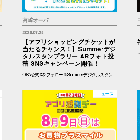
高崎オーパ
2026.07.28
【アプリショッピングチケットが
当たるチャンス！】Summerデジ
タルスタンプラリー ARフォト投
稿 SNSキャンペーン開催！
OPA公式Xをフォロー＆Summerデジタルスタンプラリーで撮影したARフォトを投稿して、OPA VIVRE FORUSアプリのショッピングチケットをゲットしよう！ ■ 景品 500円分のアプリショッピングチケットを2枚（計1,000円分）を抽選で20名さまにプレゼント！ ※税込2,000円で使える500円のショッピングチケットを2枚進呈します。 ■ 応募期間 2026年8月1日(土) ～ 8月30日(日) 23:59まで ※当選者には8月31日(月)以降にDMにてご連絡いたします。 ■ 応募方法 OPA公式X（@opa_vivre_forus）をフォロー Summerデジタルスタンプラリーに参加して、ARフォトを撮影 ハッシュタグ「#おぱんちゅうさぎOPA」「#おぱんちゅうさぎFORUS」「#おぱんちゅうさぎVIVRE」のいずれかをつけて、撮影したARフォトを投稿！ ■ ご注意・各種規約 【撮影・投稿に関する注意】 撮影の際は、周囲のお客さまの通行の妨げにならないようご注意ください。 店内での撮影の際は、各店舗のルールやご案内に沿ってお楽しみください。 ARフォトの撮影、投稿するARフォトは、他のお客さまの顔等が映らないようご配慮をお願いいたします。 危険な行為（階段や無理な姿勢など）はお控えください。 【個人情報・権利に関する注意】 ARフォトの撮影・投稿にあたっては、他のお客さまのプライバシーにご配慮いただき、顔等が写り込まないようお願いいたします。 他のお客さまや第三者が写る場合は、必ずご本人の許可を得たうえで投稿してください。 投稿写真に含まれる著作物（ポスター・商品デザイン等）についてもご配慮ください。 SNSの性質上、投稿された写真は他の利用者に保存・共有される場合がございます。ご理解のうえご参加いただけますと幸いです。 【SNS投稿ルール】 投稿内容が公序良俗に反する場合や、不適切と判断される場合は応募対象外となります。 非公開アカウントからの投稿は応募対象外となる場合がございます。 ハッシュタグや応募条件を満たしていない場合、抽選対象外となる場合がございます。 【キャンペーン関連】 賞品の内容は予告なく変更となる場合がございます。 投稿いただいた画像は、当選者の選定のみに使用し、その他の目的で使用することはございません。
ニュース