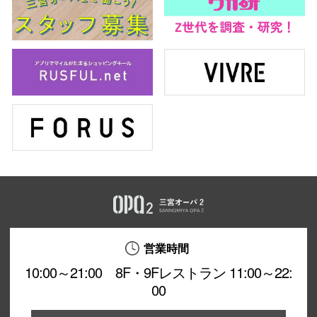
高崎オ
新百合丘
三宮オ
キャナルシ
那覇オ
横浜ビ
営業時間
10:00～21:00 8F・9Fレストラン 11:00～22:
00