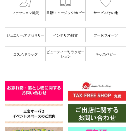
電話でお
ファッション雑貨
書籍/ミュージック/ホビー
サービス/その他
公式SNS
ジュエリー/アクセサリー
インテリア/雑貨
フード/スイーツ
ビューティー/リラクゼー
コスメ/ドラッグ
キッズ/ベビー
企業情報
ション
お問い合わせ
プライバシー
利用規約
ソーシャルメ
秋田オ