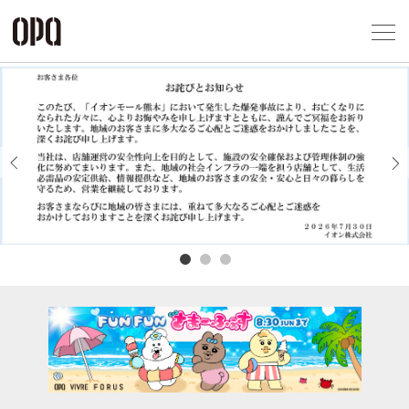
Foreign Customers
Select Language
▼
アクセス一覧
企業情報
お問い合わせ
Previous
Next
プライバシー
利用規約
ソーシャルメ
秋田オ
高崎オ