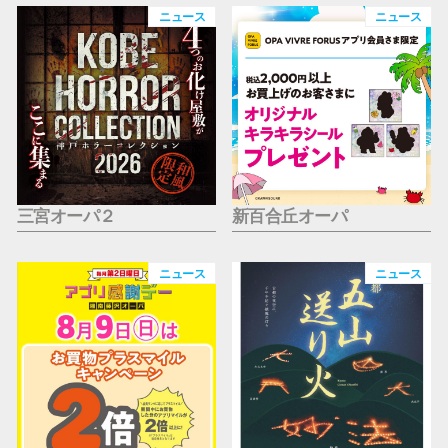
仙台フォ
ニュース
ニュース
三宮オーパ２
新百合丘オーパ
ニュース
ニュース