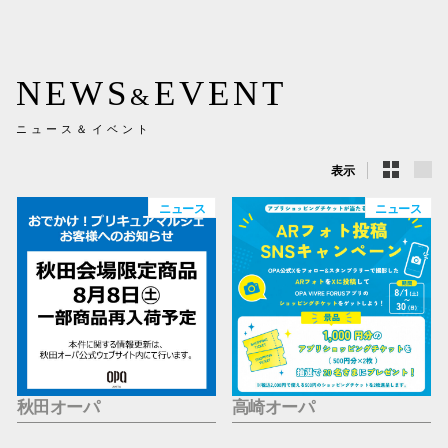
新百合丘
三宮オ
NEWS
EVENT
&
キャナルシ
ニュース＆イベント
那覇オ
表示
ニュース
ニュース
横浜ビ
秋田オーパ
高崎オーパ