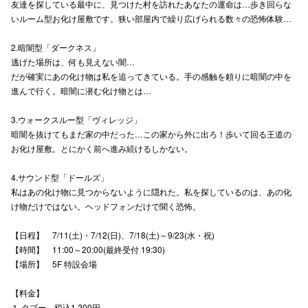
友達を探している最中に、見つけた村を訪れたあなたの運命は…歩き回らな
いルーム型お化け屋敷です。狭い部屋内で繰り広げられる数々の恐怖体験…
高崎オ
2.暗闇型「ダークネス」
新百合丘
逃げた場所は、何も見えない闇…
だが確実にあの化け物は私を追ってきている。手の感触を頼りに暗闇の中を
三宮オ
進んで行く。暗闇に潜む化け物とは…
キャナルシ
3.ウォークスルー型「ヴィレッジ」
那覇オ
暗闇を抜けてもまだ家の中だった…この家から外に出ろ！歩いて回る王道の
お化け屋敷。とにかく前へ進み続けるしかない。
4.サウンド型「ドールズ」
私はあの化け物に見つからないように隠れた。私を探しているのは、あの化
け物だけではない。ヘッドフォンだけで聞く恐怖。
【日程】 7/11(土)・7/12(日)、7/18(土)～9/23(水・祝)
横浜ビ
【時間】 11:00～20:00(最終受付 19:30)
【場所】 5F 特設会場
【料金】
１.タブー 税込1,200円