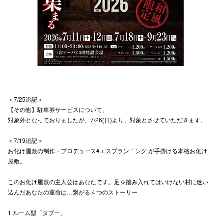
電話でお
公式SNS
企業情報
＜7/25追記＞
お問い合わせ
【その他】駐車券サービスについて、
対象外となっておりましたが、7/26(日)より、対象とさせていただきます。
プライバシー
＜7/19追記＞
利用規約
お化け屋敷の制作・プロデュース#エスプランニング が手掛ける本格お化け
ソーシャルメ
屋敷。
このお化け屋敷の主人公はあなたです。足を踏み入れてはいけない村に迷い
込んだあなたの運命は…繋がる４つのストーリー
1.ルーム型「タブー」
秋田オ