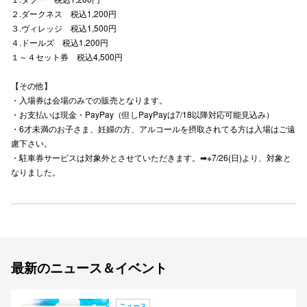
２.ダークネス 税込1,200円
３.ヴィレッジ 税込1,500円
仙台フォ
４.ドールズ 税込1,200円
１～４セット券 税込4,500円
【その他】
・入場券は会場のみでの販売となります。
・お支払いは現金・PayPay（但しPayPayは7/18以降対応可能見込み）
・6才未満のお子さま、妊婦の方、アルコールを摂取されてる方は入場はご遠
慮下さい。
・駐車券サービスは対象外とさせていただきます。➡※7/26(日)より、対象と
なりました。
最新のニュース＆イベント
ニュース