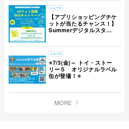
ニュース
【アプリショッピングチケ
ットが当たるチャンス！】
Summerデジタルスタン
プラリー ARフォト投稿 S
NSキャンペーン開催！
ニュース
⭐7/3(金)～ トイ・ストー
リー５ オリジナルラベル
缶が登場！⭐
MORE