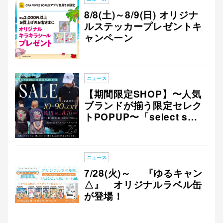
8/8(土)～8/9(日) オリジナ
ルステッカープレゼントキ
ャンペーン
ニュース
【期間限定SHOP】〜人気
ブランドが揃う限定セレク
トPOPUP〜「select sho
p Lil」
ニュース
7/28(火)～ 『ゆるキャン
△』 オリジナルラベル缶
が登場！