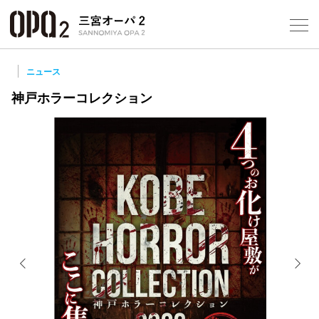
Select Language
▼
10
ニュース
神戸ホラーコレクション
フロアガ
ショップ
レストラ
施設案内
アクセス
スタッフ