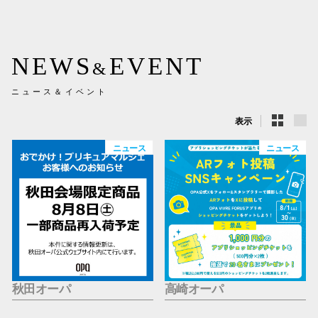
新百合丘
三宮オ
NEWS
EVENT
&
キャナルシ
ニュース＆イベント
那覇オ
表示
ニュース
ニュース
横浜ビ
秋田オーパ
高崎オーパ