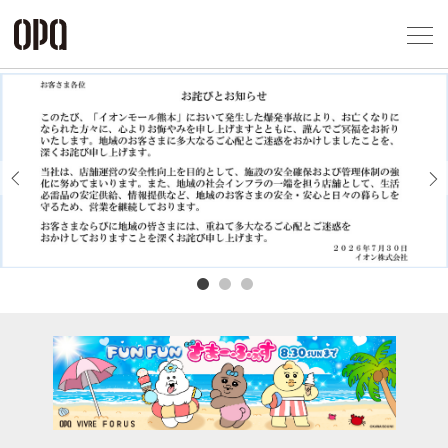
Foreign Customers
Select Language
▼
アクセス一覧
企業情報
お問い合わせ
Previous
Next
プライバシー
利用規約
ソーシャルメ
秋田オ
高崎オ