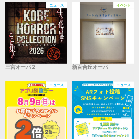
仙台フォ
ニュース
イベント
三宮オーパ２
新百合丘オーパ
ニュース
ニュース