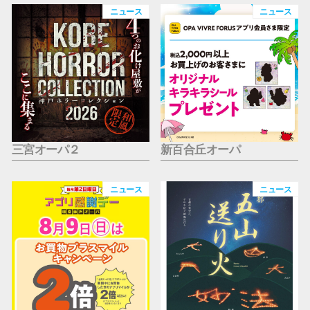
仙台フォ
ニュース
ニュース
三宮オーパ２
新百合丘オーパ
ニュース
ニュース