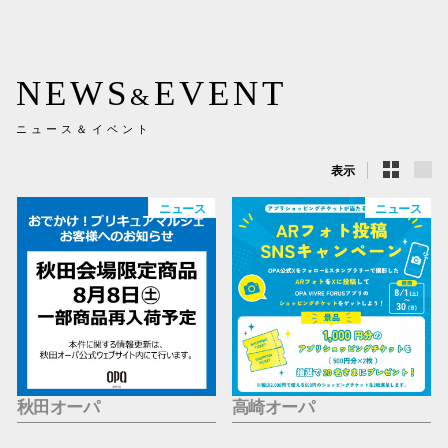
新百合丘
三宮オ
NEWS
EVENT
&
キャナルシ
ニュース＆イベント
那覇オ
表示
ニュース
ニュース
横浜ビ
秋田オーパ
高崎オーパ