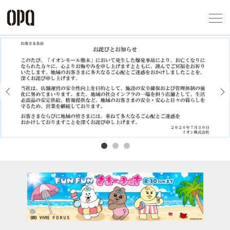
Foreign Customers
Select Language
▼
アクセス一覧
企業情報
お問い合わせ
Previous
Next
プライバシー
利用規約
ソーシャルメ
秋田オ
高崎オ