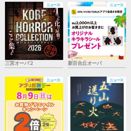
仙台フォ
ニュース
ニュース
三宮オーパ２
新百合丘オーパ
ニュース
ニュース