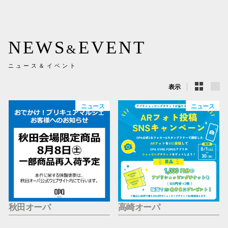
新百合丘
三宮オ
NEWS
EVENT
&
キャナルシ
ニュース＆イベント
那覇オ
表示
ニュース
ニュース
横浜ビ
秋田オーパ
高崎オーパ