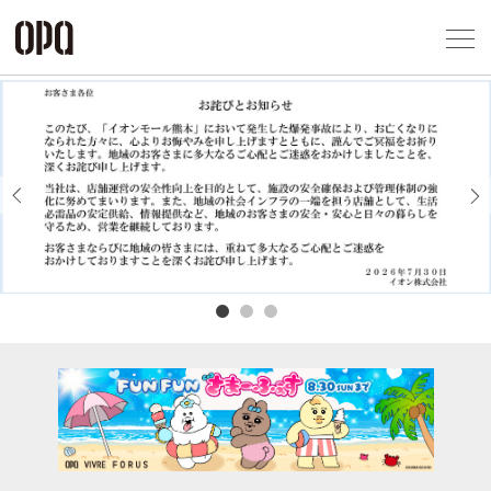
Foreign Customers
Select Language
▼
アクセス一覧
企業情報
お問い合わせ
Previous
Next
プライバシー
利用規約
ソーシャルメ
秋田オ
高崎オ