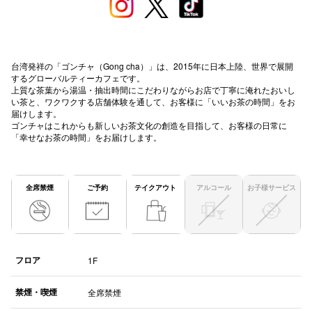
秋田オ
高崎オ
台湾発祥の「ゴンチャ（Gong cha）」は、2015年に日本上陸、世界で展開
新百合丘
するグローバルティーカフェです。
上質な茶葉から湯温・抽出時間にこだわりながらお店で丁寧に淹れたおいし
い茶と、ワクワクする店舗体験を通して、お客様に「いいお茶の時間」をお
三宮オ
届けします。
ゴンチャはこれからも新しいお茶文化の創造を目指して、お客様の日常に
キャナルシ
「幸せなお茶の時間」をお届けします。
那覇オ
全席禁煙
ご予約
テイクアウト
アルコール
お子様サービス
フロア
1F
横浜ビ
禁煙・喫煙
全席禁煙