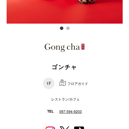
スタッフ
電話でお
公式SNS
企業情報
ゴンチャ
お問い合わせ
1F
プライバシー
フロアガイド
利用規約
レストラン/カフェ
ソーシャルメ
TEL
097-594-9203