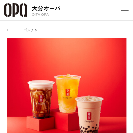
Select Language
▼
1
ゴンチャ
1F
フロアガ
ショップ
レストラ
Previous
Next
施設案内
アクセス