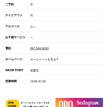
ご予約
可
テイクアウト
可
仙台フォ
アルコール
なし
お子様サービス
―
電話
097-594-9203
ホームページ
ホームページを見る
WAON POINT
加盟店
営業時間
10:00-21:00