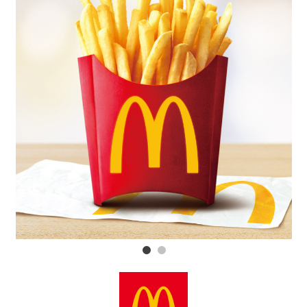
スタッフ
電話でお
公式SNS
Previous
Next
企業情報
お問い合わせ
プライバシー
利用規約
ソーシャルメ