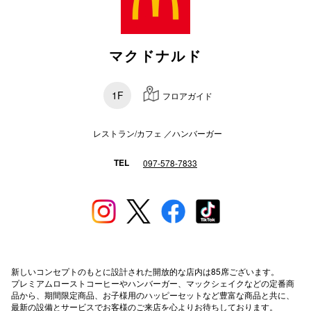
秋田オ
高崎オ
マクドナルド
新百合丘
1F
フロアガイド
三宮オ
キャナルシ
レストラン/カフェ ／ハンバーガー
那覇オ
TEL
097-578-7833
横浜ビ
新しいコンセプトのもとに設計された開放的な店内は85席ございます。
プレミアムローストコーヒーやハンバーガー、マックシェイクなどの定番商
品から、期間限定商品、お子様用のハッピーセットなど豊富な商品と共に、
最新の設備とサービスでお客様のご来店を心よりお待ちしております。