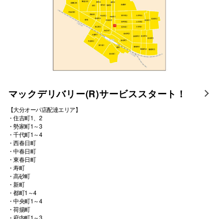
マックデリバリー(R)サービススタート！
【大分オーパ店配達エリア】
・住吉町1、2
・勢家町1～3
・千代町1～4
・西春日町
・中春日町
・東春日町
・寿町
・高砂町
・新町
・都町1～4
・中央町1～4
・荷揚町
・府内町1～3