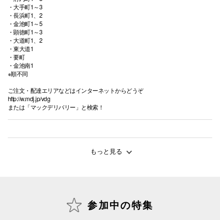
・大手町1～3
・長浜町1、2
・金池町1～5
・顕徳町1～3
・大道町1、2
・東大道1
・要町
・金池南1
※順不同
ご注文・配達エリアなどはインターネットからどうぞ
http://w.mdj.jp/vdg
または「マックデリバリー」と検索！
もっと見る
参加中の特集