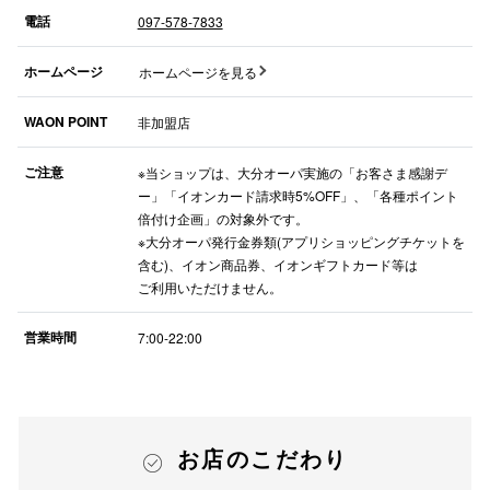
電話
097-578-7833
ホームページ
ホームページを見る
WAON POINT
非加盟店
ご注意
※当ショップは、大分オーパ実施の「お客さま感謝デ
ー」「イオンカード請求時5%OFF」、「各種ポイント
倍付け企画」の対象外です。
※大分オーパ発行金券類(アプリショッピングチケットを
含む)、イオン商品券、イオンギフトカード等は
ご利用いただけません。
営業時間
7:00-22:00
お店のこだわり