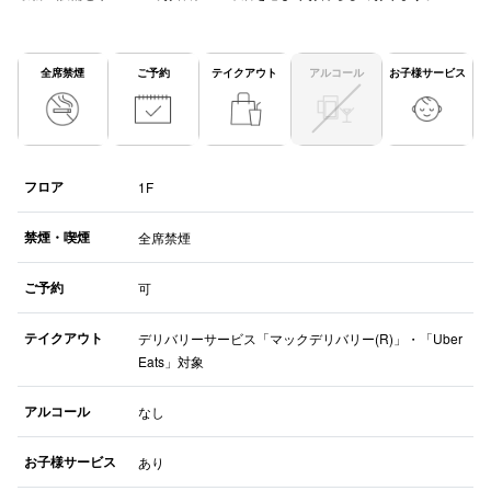
全席禁煙
ご予約
テイクアウト
アルコール
お子様サービス
仙台フォ
フロア
1F
禁煙・喫煙
全席禁煙
ご予約
可
テイクアウト
デリバリーサービス「マックデリバリー(R)」・「Uber
Eats」対象
アルコール
なし
お子様サービス
あり