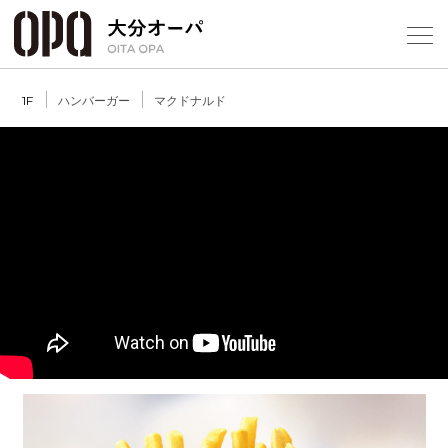
Select Language
▼
1
ハンバーガー
マクドナルド
1F
フロアガ
ショップ
レストラ
施設案内
アクセス