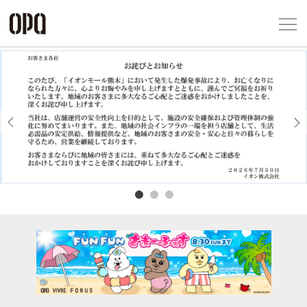
Foreign Customers
Select Language
▼
アクセス一覧
企業情報
お問い合わせ
Previous
Next
プライバシー
利用規約
ソーシャルメ
秋田オ
高崎オ