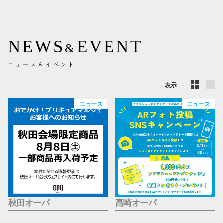
新百合丘
三宮オ
NEWS
EVENT
&
キャナルシ
ニュース＆イベント
那覇オ
表示
ニュース
ニュース
横浜ビ
秋田オーパ
高崎オーパ