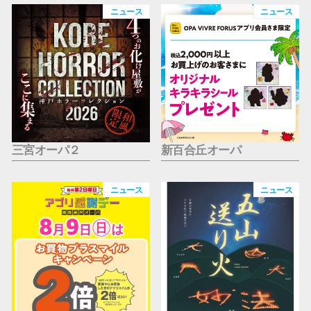
仙台フォ
ニュース
ニュース
三宮オーパ２
新百合丘オーパ
ニュース
ニュース