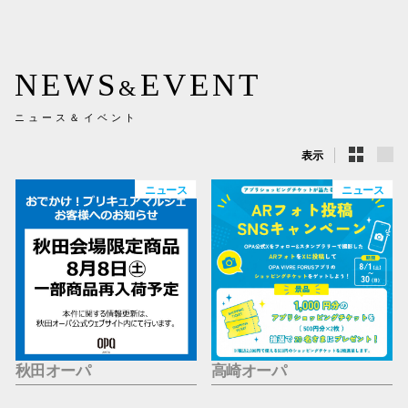
新百合丘
三宮オ
NEWS
EVENT
&
キャナルシ
ニュース＆イベント
那覇オ
表示
ニュース
ニュース
横浜ビ
秋田オーパ
高崎オーパ