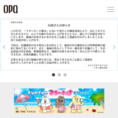
Foreign Customers
Select Language
▼
アクセス一覧
企業情報
お問い合わせ
Previous
Next
プライバシー
利用規約
ソーシャルメ
秋田オ
高崎オ