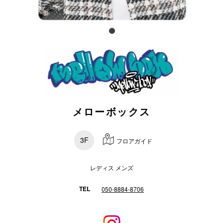
電話でお
公式SNS
企業情報
メローボックス
お問い合わせ
プライバシー
3F
フロアガイド
利用規約
ソーシャルメ
レディス メンズ
TEL
050-8884-8706
秋田オ