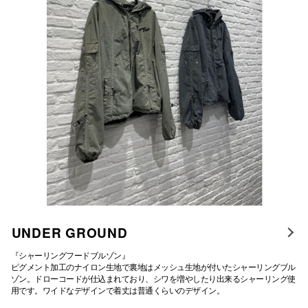
仙台フォ
UNDER GROUND
『シャーリングフードブルゾン』
ピグメント加工のナイロン生地で裏地はメッシュ生地が付いたシャーリングブル
ゾン。ドローコードが仕込まれており、シワを増やしたり出来るシャーリング使
用です。ワイドなデザインで着丈は普通くらいのデザイン。