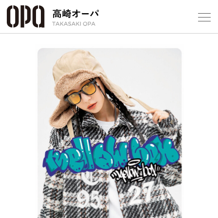
Foreign Customers
Select Language
▼
【
フロアガ
ショップ
レストラ
施設案内
アクセス
スタッフ