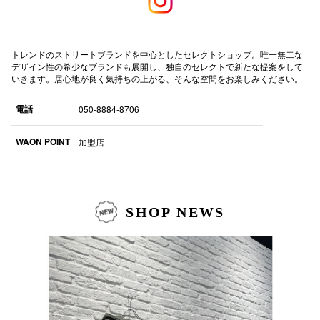
高崎オ
新百合丘
トレンドのストリートブランドを中心としたセレクトショップ。唯一無二な
デザイン性の希少なブランドも展開し、独自のセレクトで新たな提案をして
いきます。居心地が良く気持ちの上がる、そんな空間をお楽しみください。
三宮オ
電話
キャナルシ
050-8884-8706
那覇オ
WAON POINT
加盟店
SHOP NEWS
横浜ビ