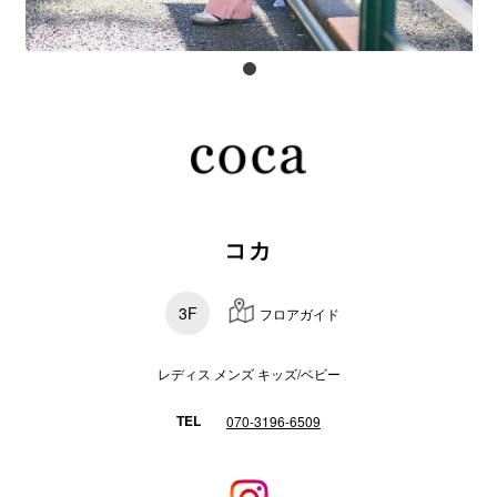
電話でお
公式SNS
企業情報
コカ
お問い合わせ
プライバシー
3F
フロアガイド
利用規約
ソーシャルメ
レディス メンズ キッズ/ベビー
TEL
070-3196-6509
秋田オ