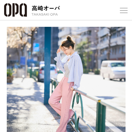
Foreign Customers
Select Language
▼
【
フロアガ
ショップ
レストラ
施設案内
アクセス
スタッフ