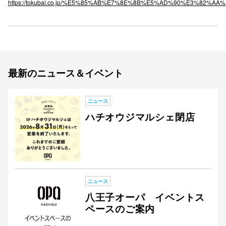
https://tokubai.co.jp/%E5%85%AB%E7%8E%8B%E5%AD%90%E3%82%A
秋田オ
高崎オ
新百合丘
最新のニュース＆イベント
三宮オ
キャナルシ
ニュース
那覇オ
ハチオウジマルシェ閉店
ニュース
横浜ビ
八王子オーパ イベントス
ペースのご案内