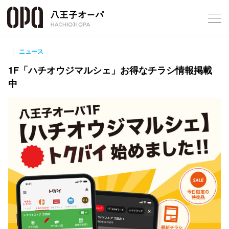
Select Language
▼
ニュース
1F「ハチオウジマルシェ」お得なチラシ情報掲載
中
フロアガ
ショップ
レストラ
施設案内
アクセス