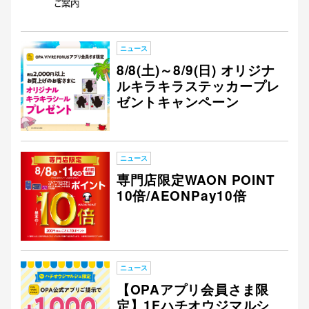
ニュース
仙台フォ
8/8(土)～8/9(日) オリジナ
ルキラキラステッカープレ
ゼントキャンペーン
ニュース
専門店限定WAON POINT
10倍/AEONPay10倍
ニュース
【OPAアプリ会員さま限
定】1Fハチオウジマルシ