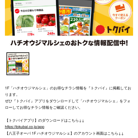
スタッフ
電話でお
公式SNS
企業情報
お問い合わせ
1F「ハチオウジマルシェ」のお得なチラシ情報を『トクバイ』に掲載してお
プライバシー
ります。
利用規約
ぜひ『トクバイ』アプリをダウンロードして「ハチオウジマルシェ」をフォ
ローしてお得なチラシ情報をご確認ください。
ソーシャルメ
【トクバイアプリ】のダウンロードはこちら↓↓
https://tokubai.co.jp/app
【八王子オーパ 1F ハチオウジマルシェ】のアカウント画面はこちら↓↓