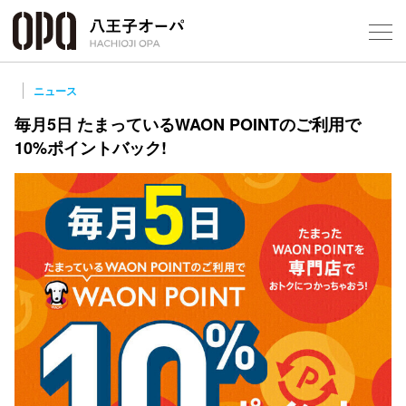
Select Language
▼
ニュース
毎月5日 たまっているWAON POINTのご利用で
10%ポイントバック!
フロアガ
ショップ
レストラ
施設案内
アクセス