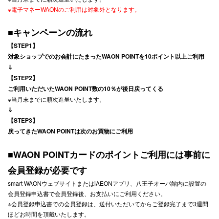
※電子マネーWAONのご利用は対象外となります。
秋田オ
■キャンペーンの流れ
高崎オ
【STEP1】
新百合丘
対象ショップでのお会計にたまったWAON POINTを10ポイント以上ご利用
⇓
三宮オ
【STEP2】
ご利用いただいたWAON POINT数の10％が後日戻ってくる
キャナルシ
※当月末までに順次進呈いたします。
⇓
那覇オ
【STEP3】
戻ってきたWAON POINTは次のお買物にご利用
■WAON POINTカードのポイントご利用には事前に
会員登録が必要です
smart WAONウェブサイトまたはiAEONアプリ、八王子オーパ館内に設置の
横浜ビ
会員登録申込書で会員登録後、お支払いにご利用ください。
※会員登録申込書での会員登録は、送付いただいてからご登録完了まで3週間
ほどお時間を頂戴いたします。