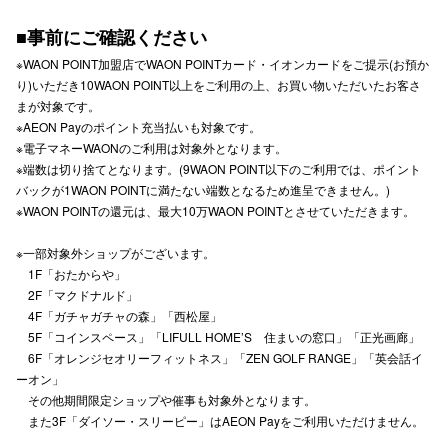
■事前にご確認ください
※WAON POINT加盟店でWAON POINTカード・イオンカードをご提示(お預か
り)いただき10WAON POINT以上をご利用の上、お買い物いただいたお客さ
仙台フォ
まが対象です。
※AEON Payのポイント充当払いも対象です。
※電子マネーWAONのご利用は対象外となります。
※端数は切り捨てとなります。(9WAON POINT以下のご利用では、ポイント
バックが1WAON POINTに満たない端数となるため進呈できません。)
※WAON POINTの還元は、最大10万WAON POINTとさせていただきます。
※一部対象外ショップがございます。
1F「おたからや」
2F「マクドナルド」
4F「ガチャガチャの森」「西松屋」
5F「コインスペース」「LIFULL HOME’S 住まいの窓口」「正光画廊」
6F「オレンジセオリーフィットネス」「ZEN GOLF RANGE」「英会話イ
ーオン」
その他期間限定ショップや催事も対象外となります。
また3F「ダイソー・スリーピー」はAEON Payをご利用いただけません。