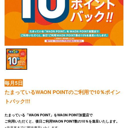
スタッフ
電話でお
公式SNS
企業情報
お問い合わせ
毎月5日
プライバシー
たまっているWAON POINTのご利用で10％ポイン
利用規約
トバック!!!
ソーシャルメ
たまっている「WAON POINT」をWAON POINT加盟店で
ご利用いただくと、後日ご利用WAON POINT数の10％を進呈いたします。
※当月末までに順次進呈いたします。