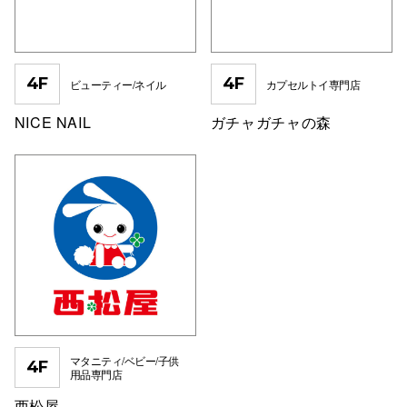
スタッフ
電話でお
4F
4F
ビューティー/ネイル
カプセルトイ専門店
NICE NAIL
ガチャガチャの森
公式SNS
企業情報
お問い合わせ
プライバシー
利用規約
ソーシャルメ
マタニティ/ベビー/子供
4F
用品専門店
西松屋