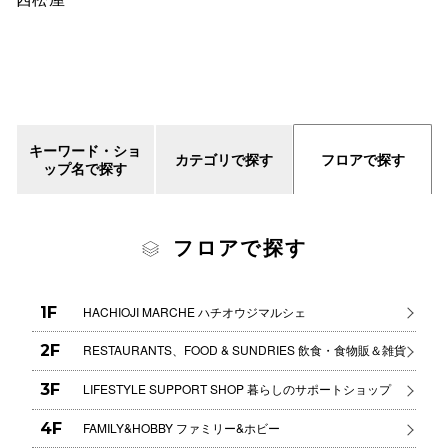
秋田オ
高崎オ
新百合丘
三宮オ
キーワード・ショ
カテゴリで探す
フロアで探す
ップ名で探す
キャナルシ
那覇オ
フロアで探す
1F
HACHIOJI MARCHE ハチオウジマルシェ
2F
RESTAURANTS、FOOD & SUNDRIES 飲食・食物販＆雑貨
横浜ビ
3F
LIFESTYLE SUPPORT SHOP 暮らしのサポートショップ
4F
FAMILY&HOBBY ファミリー&ホビー