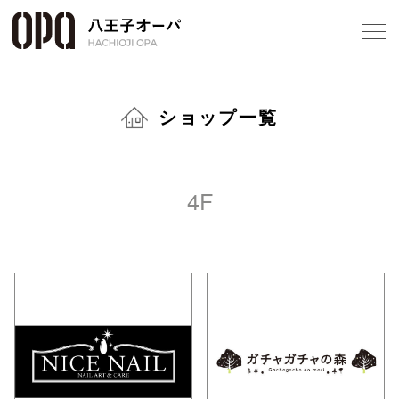
Select Language
▼
ショップ一覧
4F
フロアガ
ショップ
レストラ
施設案内
アクセス