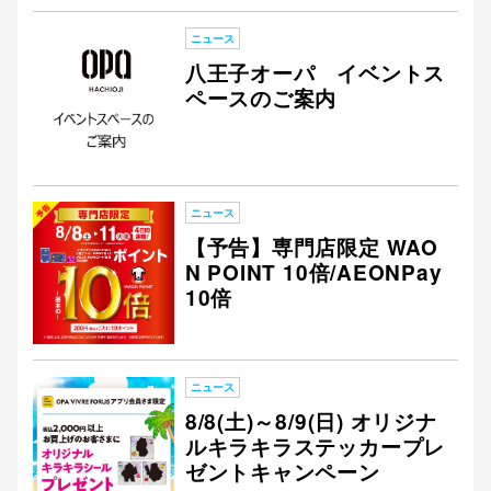
ニュース
八王子オーパ イベントス
ペースのご案内
仙台フォ
ニュース
【予告】専門店限定 WAO
N POINT 10倍/AEONPay
10倍
ニュース
8/8(土)～8/9(日) オリジナ
ルキラキラステッカープレ
ゼントキャンペーン