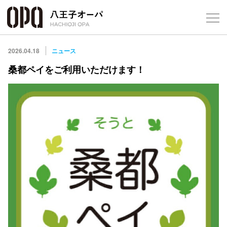
Select Language
▼
2026.04.18
ニュース
桑都ペイをご利用いただけます！
フロアガ
ショップ
レストラ
施設案内
アクセス