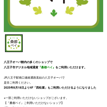
スタッフ
電話でお
公式SNS
企業情報
お問い合わせ
八王子オーパ館内の多くのショップで
八王子市デジタル地域通貨
『桑都ペイ』
をご利用いただけます。
プライバシー
JR八王子駅南口連絡通路直結の八王子オーパで
利用規約
是非ご利用ください。
ソーシャルメ
2025年8月18日より4F「西松屋」もご利用いただけるようになりました
※一部ご利用いただけないショップがございます。
【『桑都ペイ』ご利用いただけないショップ】