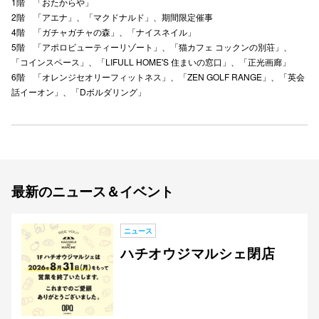
1階 「おたからや」
2階 「アエナ」、「マクドナルド」、期間限定催事
秋田オ
4階 「ガチャガチャの森」、「ナイスネイル」
5階 「アポロビューティーリゾート」、「猫カフェ コックンの別荘」、
高崎オ
「コインスペース」、「LIFULL HOME'S 住まいの窓口」、「正光画廊」
6階 「オレンジセオリーフィットネス」、「ZEN GOLF RANGE」、「英会
新百合丘
話イーオン」、「Dボルダリング」
三宮オ
キャナルシ
那覇オ
最新のニュース＆イベント
ニュース
ハチオウジマルシェ閉店
横浜ビ