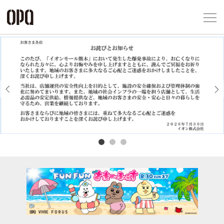
Foreign Customers
Select Language
▼
アクセス一覧
企業情報
お問い合わせ
Previous
Next
プライバシー
利用規約
ソーシャルメ
秋田オ
高崎オ