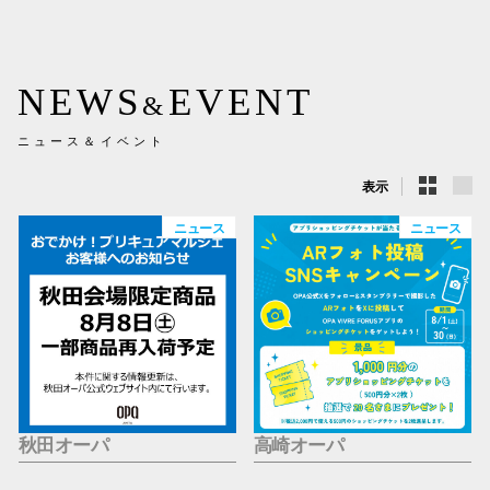
新百合丘
三宮オ
NEWS
EVENT
&
キャナルシ
ニュース＆イベント
那覇オ
表示
ニュース
ニュース
横浜ビ
秋田オーパ
高崎オーパ