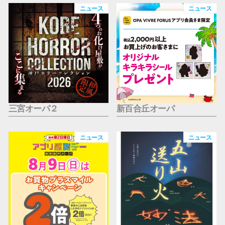
仙台フォ
ニュース
ニュース
三宮オーパ２
新百合丘オーパ
ニュース
ニュース