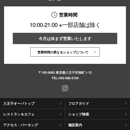
秋田オ
営業時間
高崎オ
10:00-21:00 ※一部店舗は除く
新百合丘
今月は休まず営業いたします
三宮オ
営業時間の異なるショップについて
キャナルシ
那覇オ
〒192-0083 東京都八王子市旭町 1-12
TEL:
042-686-2100
八王子オーパトップ
フロアガイド
横浜ビ
レストラン＆カフェ
ショップ検索
アクセス・パーキング
施設案内