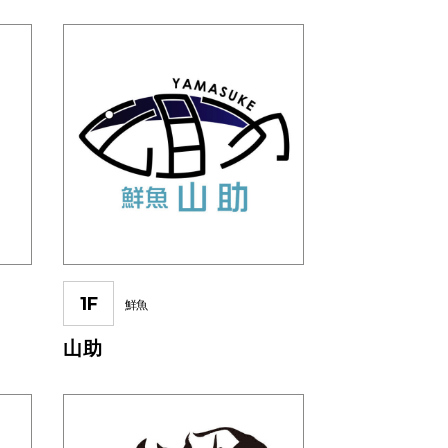
1F
鮮魚
山助