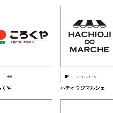
F
1F
青果
フード/スイーツ
ろくや
ハチオウジマルシェ