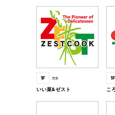
1F
1
惣菜
いい菜&ゼスト
こ