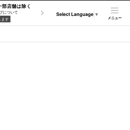
0 ※一部店舗は除く
プについて
Select Language
▼
メニュー
します