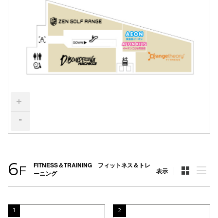
スタッフ
電話でお
公式SNS
+
企業情報
-
お問い合わせ
プライバシー
利用規約
6
FITNESS＆TRAINING フィットネス＆トレ
F
表示
ーニング
ソーシャルメ
1
2