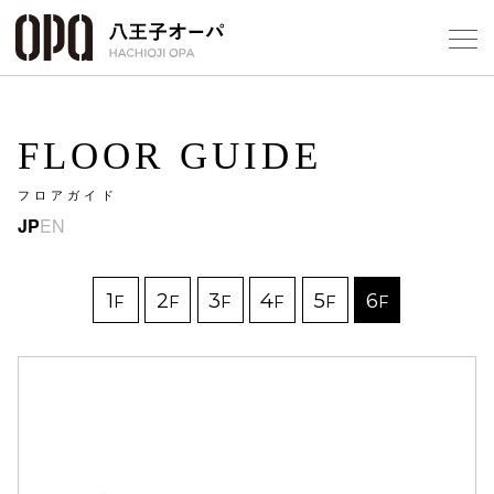
Select Language
▼
FLOOR GUIDE
フロアガイド
JP
EN
フロアガ
ショップ
1
2
3
4
5
6
F
F
F
F
F
F
レストラ
施設案内
アクセス