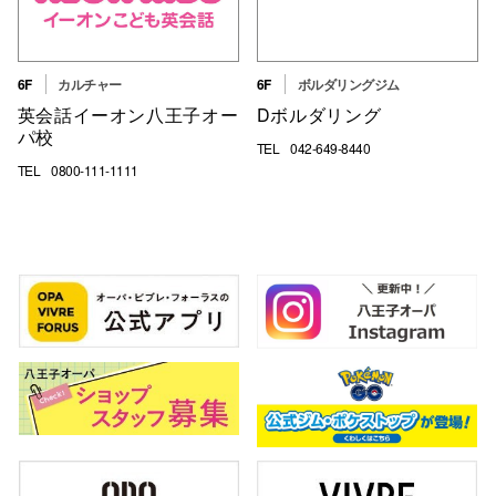
6F
カルチャー
6F
ボルダリングジム
仙台フォ
英会話イーオン八王子オー
Dボルダリング
パ校
TEL
042-649-8440
TEL
0800-111-1111