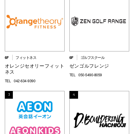
秋田オ
高崎オ
新百合丘
三宮オ
キャナルシ
6F
フィットネス
6F
ゴルフスクール
オレンジセオリーフィット
ゼンゴルフレンジ
那覇オ
ネス
TEL
050-5490-8059
TEL
042-634-9390
3
4
横浜ビ