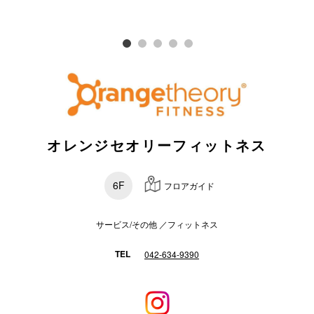
スタッフ
電話でお
公式SNS
オレンジセオリーフィットネス
企業情報
お問い合わせ
6F
フロアガイド
プライバシー
サービス/その他 ／フィットネス
利用規約
ソーシャルメ
TEL
042-634-9390