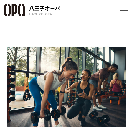
Select Language
▼
フロアガ
ショップ
Previous
Next
レストラ
施設案内
アクセス