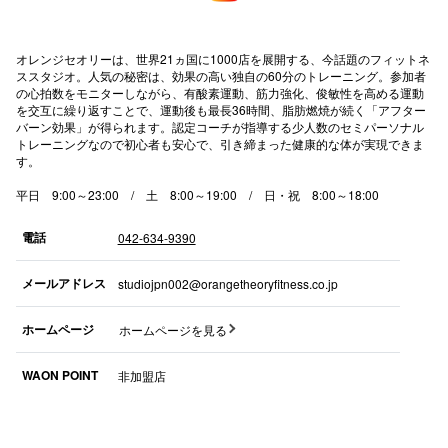
秋田オ
オレンジセオリーは、世界21ヵ国に1000店を展開する、今話題のフィットネ
高崎オ
ススタジオ。人気の秘密は、効果の高い独自の60分のトレーニング。参加者
の心拍数をモニターしながら、有酸素運動、筋力強化、俊敏性を高める運動
新百合丘
を交互に繰り返すことで、運動後も最長36時間、脂肪燃焼が続く「アフター
バーン効果」が得られます。認定コーチが指導する少人数のセミパーソナル
トレーニングなので初心者も安心で、引き締まった健康的な体が実現できま
三宮オ
す。
キャナルシ
平日 9:00～23:00 / 土 8:00～19:00 / 日・祝 8:00～18:00
那覇オ
電話
042-634-9390
メールアドレス
studiojpn002@orangetheoryfitness.co.jp
ホームページ
ホームページを見る
WAON POINT
非加盟店
横浜ビ