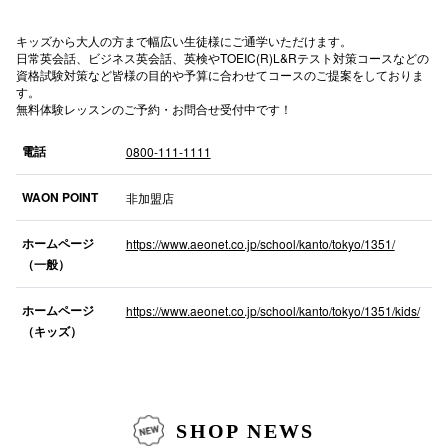
秋田オ
キッズから大人の方まで幅広い生徒様にご通学いただけます。
日常英会話、ビジネス英会話、英検やTOEIC(R)L&Rテスト対策コースなどの
高崎オ
資格試験対策など皆様の目的や予算に合わせてコースのご提案をしておりま
す。
新百合丘
無料体験レッスンのご予約・お問合せ受付中です！
三宮オ
電話
0800-111-1111
キャナルシ
WAON POINT
非加盟店
那覇オ
ホームページ
https://www.aeonet.co.jp/school/kanto/tokyo/1351/
（一般）
ホームページ
https://www.aeonet.co.jp/school/kanto/tokyo/1351/kids/
（キッズ）
横浜ビ
SHOP NEWS