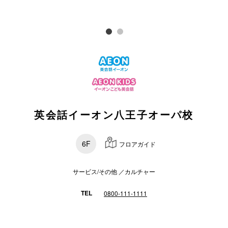
スタッフ
電話でお
公式SNS
英会話イーオン八王子オーパ校
企業情報
お問い合わせ
6F
フロアガイド
プライバシー
利用規約
サービス/その他 ／カルチャー
ソーシャルメ
TEL
0800-111-1111