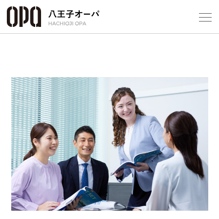
Select Language
▼
フロアガ
ショップ
Previous
Next
レストラ
施設案内
アクセス