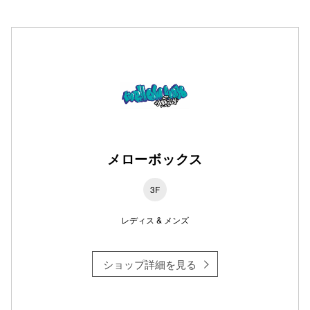
高崎オ
新百合丘
三宮オ
キャナルシ
那覇オ
メローボックス
3F
レディス & メンズ
横浜ビ
ショップ詳細を見る