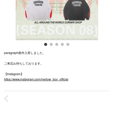
電話でお
公式SNS
企業情報
paragraph新作入荷しました。
お問い合わせ
ご来店お待ちしております。
プライバシー
利用規約
【Instagram】
https://www.instagram.com/mellow_box_official
ソーシャルメ
秋田オ