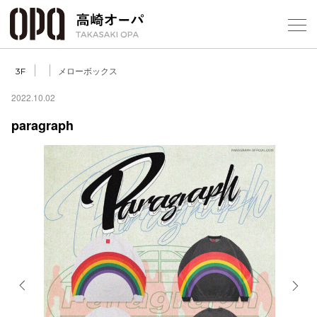
Foreign Customers
Select Language
▼
【
メローボックス
3F
2022.10.02
paragraph
フロアガ
ショップ
レストラ
施設案内
アクセス
Previous
Next
スタッフ