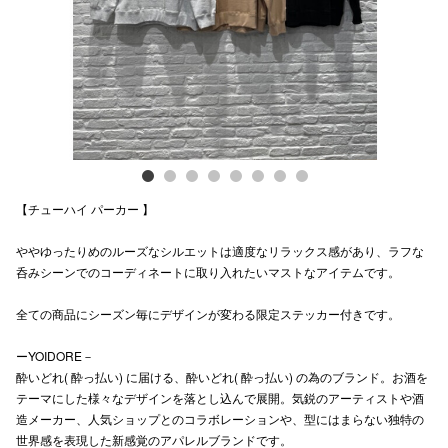
電話でお
公式SNS
企業情報
【チューハイ パーカー 】
お問い合わせ
ややゆったりめのルーズなシルエットは適度なリラックス感があり、ラフな
プライバシー
呑みシーンでのコーディネートに取り入れたいマストなアイテムです。
利用規約
全ての商品にシーズン毎にデザインが変わる限定ステッカー付きです。
ソーシャルメ
ーYOIDORE－
酔いどれ( 酔っ払い) に届ける、酔いどれ( 酔っ払い) の為のブランド。お酒を
テーマにした様々なデザインを落とし込んで展開。気鋭のアーティストや酒
造メーカー、人気ショップとのコラボレーションや、型にはまらない独特の
世界感を表現した新感覚のアパレルブランドです。
秋田オ