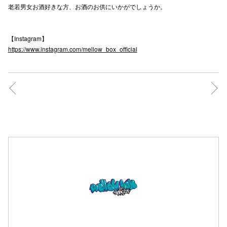
老若男女お酒好きな方、お酒のお供にいかがでしょうか。
高崎オ
新百合丘
【Instagram】
https://www.instagram.com/mellow_box_official
三宮オ
キャナルシ
那覇オ
横浜ビ