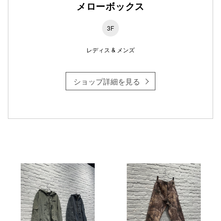
メローボックス
仙台フォ
3F
レディス & メンズ
ショップ詳細を見る