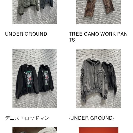
UNDER GROUND
TREE CAMO WORK PAN
TS
デニス・ロッドマン
-UNDER GROUND-