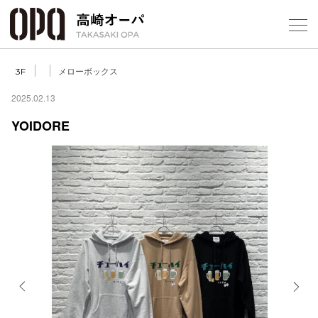
Foreign Customers
Select Language
▼
【
メローボックス
3F
2025.02.13
YOIDORE
フロアガ
ショップ
レストラ
施設案内
アクセス
Previous
Next
スタッフ