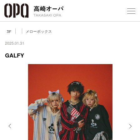
Foreign Customers
Select Language
▼
【
メローボックス
3F
2025.01.31
GALFY
フロアガ
ショップ
レストラ
施設案内
アクセス
Previous
Next
スタッフ