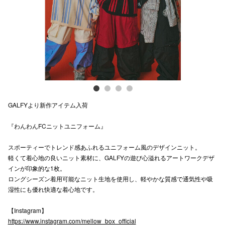
電話でお
公式SNS
企業情報
GALFYより新作アイテム入荷
お問い合わせ
『わんわんFCニットユニフォーム』
プライバシー
利用規約
スポーティーでトレンド感あふれるユニフォーム風のデザインニット。
軽くて着心地の良いニット素材に、GALFYの遊び心溢れるアートワークデザ
ソーシャルメ
インが印象的な1枚。
ロングシーズン着用可能なニット生地を使用し、軽やかな質感で通気性や吸
湿性にも優れ快適な着心地です。
【Instagram】
https://www.instagram.com/mellow_box_official
秋田オ