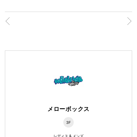
高崎オ
新百合丘
三宮オ
キャナルシ
那覇オ
横浜ビ
メローボックス
3F
レディス & メンズ