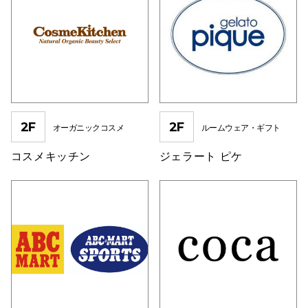
電話でお
公式SNS
2F
2F
オーガニックコスメ
ルームウェア・ギフト
企業情報
お問い合わせ
コスメキッチン
ジェラート ピケ
プライバシー
利用規約
ソーシャルメ
秋田オ