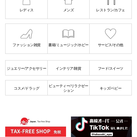
レディス
メンズ
レストラン/カフェ
仙台フォ
ファッション雑貨
書籍/ミュージック/ホビー
サービス/その他
ジュエリー/アクセサリー
インテリア/雑貨
フード/スイーツ
ビューティー/リラクゼー
コスメ/ドラッグ
キッズ/ベビー
ション