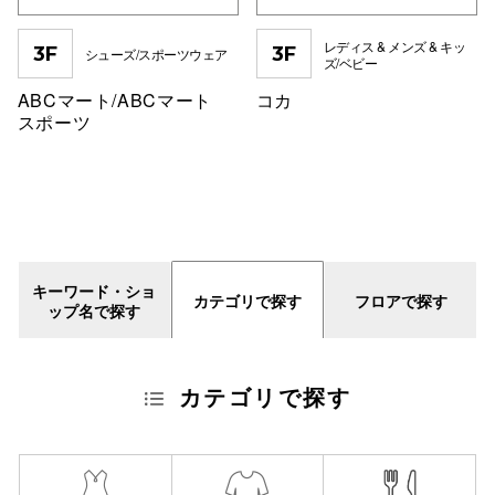
高崎オ
レディス & メンズ & キッ
3F
3F
シューズ/スポーツウェア
ズ/ベビー
新百合丘
ABCマート/ABCマート
コカ
スポーツ
三宮オ
キャナルシ
那覇オ
キーワード・ショ
カテゴリで探す
フロアで探す
ップ名で探す
横浜ビ
カテゴリで探す