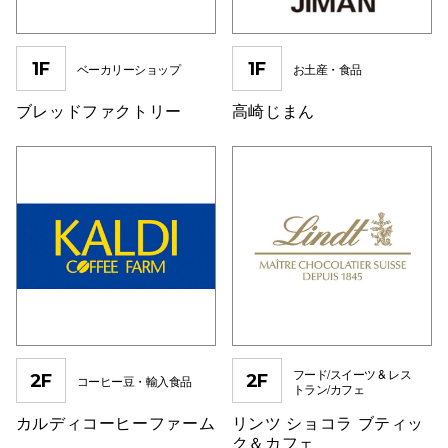
高崎オ
1F
1F
ベーカリーショップ
お土産・食品
新百合丘
ブレッドファクトリー
高崎じまん
三宮オ
キャナルシ
那覇オ
横浜ビ
フード/スイーツ & レス
2F
2F
コーヒー豆・輸入食品
トラン/カフェ
カルディコーヒーファーム
リンツ ショコラ ブティッ
ク＆カフェ