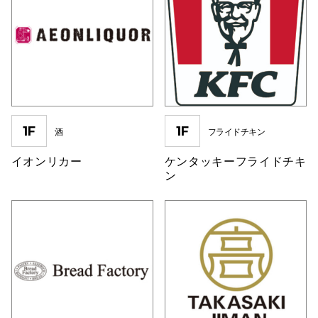
電話でお
公式SNS
1F
1F
酒
フライドチキン
企業情報
お問い合わせ
イオンリカー
ケンタッキーフライドチキ
ン
プライバシー
利用規約
ソーシャルメ
秋田オ