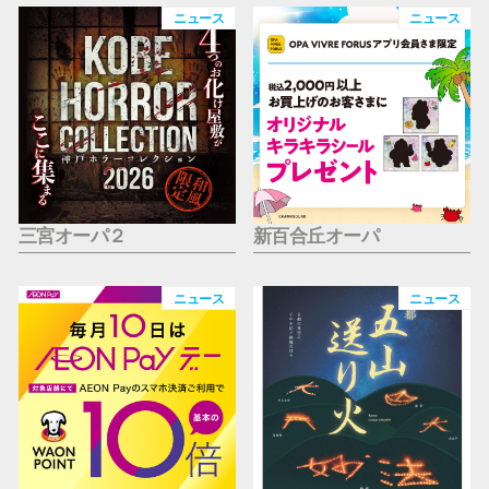
仙台フォ
ニュース
ニュース
三宮オーパ２
新百合丘オーパ
ニュース
ニュース