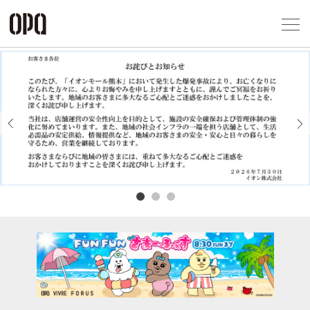
Foreign Customers
Select Language
▼
アクセス一覧
企業情報
お問い合わせ
Previous
Next
プライバシー
利用規約
ソーシャルメ
秋田オ
高崎オ