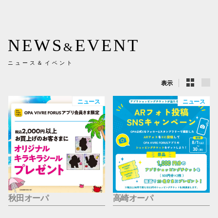
新百合丘
三宮オ
NEWS
EVENT
&
キャナルシ
ニュース＆イベント
那覇オ
表示
ニュース
ニュース
横浜ビ
秋田オーパ
高崎オーパ