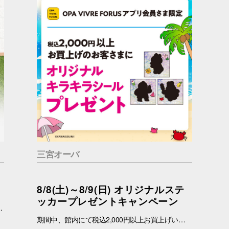
三宮オーパ
8/8(土)～8/9(日) オリジナルステ
ッカープレゼントキャンペーン
っているかもしれません。 問合せ先 一般社団法人アニマルウェルフェア福岡 050-1808-1937（11：00～19：00）
期間中、館内にて税込2,000円以上お買上げいただき、「OPA VIVRE FORUS アプリ」の対象画面をご提示いただいたお客さまに、先着でここでしか手に入らない「オリジナルキラキラステッカー」をプレゼントいたします！ ぜひこの機会に、お買い物と合わせて限定ノベルティをゲットしてください。 （※本企画は、アプリ会員さま限定となります） ■配布期間 2026年8月8日(土)～8月9日(日) ※各日の実施時間は、引換時間に準じます。 ※ノベルティはなくなり次第、配布を終了いたします。 ※一部実施していない店舗がございます。 ■ノベルティ内容 キラキラステッカー (全3種) ■引換条件 期間中、以下の2点を引換カウンターにてご提示ください。 ① 館内でお買上げいただいた、税込2,000円以上のレシート（合算可） ② 「OPA VIVRE FORUS アプリ」のクーポン画面 ■引換場所・引換時間 引換場所：1階 特設カウンター 引換時間：11:00 ～ 当日分がなくなり次第終了 ■注意事項 ※ノベルティは数量限定のため、なくなり次第終了となりますので予めご了承ください。 ※ノベルティはランダムでのお渡しとなります。重複した場合でも、種類の変更・交換はいたしかねます。 ※ノベルティの引き換えは、おひとりさま3枚までとなります。 ※お買上げレシートは、期間中の三宮オーパのものに限ります（一部対象外のショップ・商品がございます） ※三宮オーパのレシートのみ対象。館をまたいだレシートの合算は不可。 ※画像はイメージです。実際のノベルティとは異なる場合がございます。 ▼詳しくはコチラ▼ https://www.opa-club.com/contents/opanchuusagi_2026/ ▼アプリについて詳しくはこちら！ ▼ https://www.opa-club.com/contents/app/