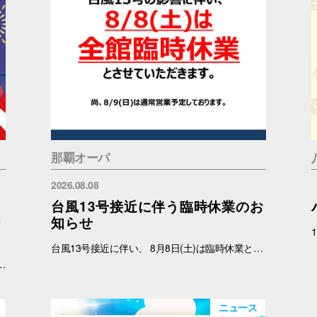
那覇オーパ
2026.08.08
台風13号接近に伴う臨時休業のお
ジ
知らせ
台風13号接近に伴い、 8月8日(土)は臨時休業と致します。 尚、8月9日(日)は通常営業予定しております。 ご理解のほどよろしくお願いいたします。
加条件：キャナルシティオーパのInstagramアカウント(＠canalcityopa)をフォロー 【注意事項】 ※参加の際はキャナルシティオーパアカウントのフォロー画面をご提示ください。 ※各日、景品がなくなり次第終了となります。 ※イラストはすべてイメージです。 ※おひとりさまにつき1回までご参加いただけます。
ニュース