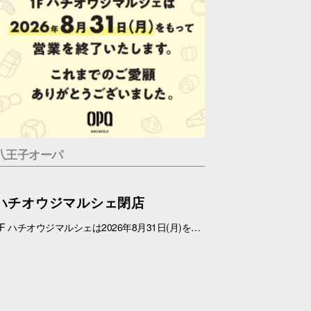
八王子オーパ
ハチオウジマルシェ閉店
1F ハチオウジマルシェは2026年8月31日(月)をもちまして、営業を終了させていただきます。 これまでのご愛顧ありがとうございました。 また、1Fフロアにつきましては、今冬にリニューアルを予定しております。