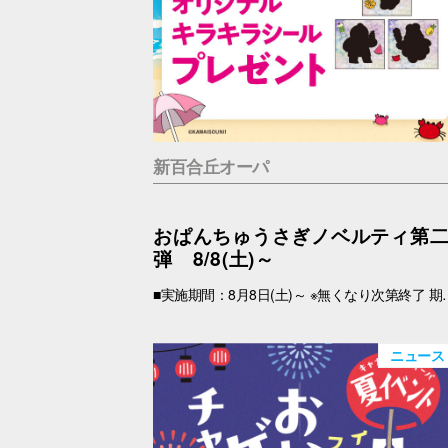
新百合丘オーパ
おぱんちゅうさぎノベルティ第
弾 8/8(土)～
■実施期間：8月8日(土)～ ※無くなり次第終了 期間中、税込2,000円以上(合算可)お買上げのOPA VIVRE FORUSアプリ会員さま限定で、「キラキラシール」 をプレゼント！ アプリの【クーポン画面】と【税込2,000円以上のレシート(合算可)】をお持ちの上、引換場所にお越しくださいませ。 ※新百合丘オーパのレシートのみ対象。館をまたいだレシートの合算は不可。 ※絵柄はお選びいただけません。 ■レシート対象期間 2026年8月8日(土)～ ■引換場所・引換時間 引換場所：B1F
ニュース