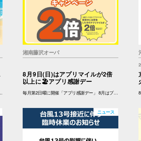
湘南藤沢オーパ
2
二
8月9日(日)はアプリマイルが2倍
以上に🏖️アプリ感謝デー
 インフォメーション 引換時間：10:00～21:00 ■注意事項 ※ノベルティは数量限定のため、なくなり次第終了となりますので予めご了承ください。 ※ノベルティの引き換えは、おひとりさま3枚までとなります。 ※お買上げレシートは、期間中の対象店舗のものに限ります（一部対象外のショップ・商品がございます） ※新百合丘オーパのレシートのみ対象。館をまたいだレシートの合算は不可。 ※絵柄はお選びいただけません。 ※画像はイメージです。 ＜レシート対象外ショップ＞ B1F：HIS 1F：調剤薬局 2F：フェリーチェデンタルクリニック、楽天モバイル、免許の窓口 4F：セレスの館 5F：ガールズミニョン、ガシャポンのデパート、ソフトバンク、なんぼや、ほけんの窓口
毎月第2日曜に開催「アプリ感謝デー」 8月はプラスマイルキャンペーンを実施いたします。 8月9日(日)に、オーパアプリを使ってお買物をすると、ランクに応じてアプリマイルが2倍以上になります。 しかも当日は「買い回りWEEK」を開催中☆ THE BARGAIN開催中の湘南藤沢オーパで、おトクが重なるこの機会に、ぜひ館内でのお買い回りもお楽しみください☆ 【開催日】 8月9日(日) 【お買物プラスマイルキャンペーン】 8月9日(日)にオーパアプリを使ってお買物をすると、会員ランクに応じて下記のポイントが付与されます。 お会計の際にオーパアプリをレジスタッフにご提示ください。 【アプリマイル付与】 ダイヤモンド会員…1マイル＋1.5マイル プラチナ会員…1マイル＋1.3マイル ゴールド会員…1マイル＋1.2マイル シルバー会員…1マイル＋1.1マイル ブロンズ会員…1マイル＋1マイル ≪例≫・・・ダイヤモンド会員さまが期間中1万円以上のお買物 ➡通常10,000マイル＋15,000マイル＝合計25,000マイル ※プラス分のマイル加算予定日：2025年8月12日(水) ※期間中のプラスマイル分をまとめて加算します。 ※付与されるマイルはランクによって異なります。 ※キャンペーン最終日の営業終了時点のランクをもとに加算マイル数を算出いたします。 ※小数点以下の端数は切り捨てとなります。 -------------------------------------- ▽オーパ公式アプリダウンロードはこちら▽ App Storeはこちら Google Playはこちら ■オーパ公式アプリについて詳しくはこちら -------------------------------------- 【セルフレジではアプリマイルは付きません】 ※以下のお店ではショップスタッフのいるレジにて、オーパアプリをご提示ください。 ●2階 バーガーキング ●4階 セリア ●7階 無印良品 ※期間中にアプリを新規ダウンロードしていただいた方も対象となります。 ※一部対象外ショップがございます。 ➡詳しくはこちら -------------------------------------------
ニュース