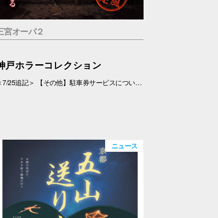
三宮オーパ２
神戸ホラーコレクション
＜7/25追記＞ 【その他】駐車券サービスについて、 対象外となっておりましたが、7/26(日)より、対象とさせていただきます。 ＜7/19追記＞ お化け屋敷の制作・プロデュース#エスプランニング が手掛ける本格お化け屋敷。 このお化け屋敷の主人公はあなたです。足を踏み入れてはいけない村に迷い込んだあなたの運命は…繋がる４つのストーリー 1.ルーム型「タブー」 友達を探している最中に、見つけた村を訪れたあなたの運命は…歩き回らないルーム型お化け屋敷です。狭い部屋内で繰り広げられる数々の恐怖体験… 2.暗闇型「ダークネス」 逃げた場所は、何も見えない闇… だが確実にあの化け物は私を追ってきている。手の感触を頼りに暗闇の中を進んで行く。暗闇に潜む化け物とは… 3.ウォークスルー型「ヴィレッジ」 暗闇を抜けてもまだ家の中だった…この家から外に出ろ！歩いて回る王道のお化け屋敷。とにかく前へ進み続けるしかない。 4.サウンド型「ドールズ」 私はあの化け物に見つからないように隠れた。私を探しているのは、あの化け物だけではない。ヘッドフォンだけで聞く恐怖。 【日程】 7/11(土)・7/12(日)、7/18(土)～9/23(水・祝) 【時間】 11:00～20:00(最終受付 19:30) 【場所】 5F 特設会場 【料金】 １.タブー 税込1,200円 ２.ダークネス 税込1,200円 ３.ヴィレッジ 税込1,500円 ４.ドールズ 税込1,200円 １～４セット券 税込4,500円 【その他】 ・入場券は会場のみでの販売となります。 ・お支払いは現金・PayPay（但しPayPayは7/18以降対応可能見込み） ・6才未満のお子さま、妊婦の方、アルコールを摂取されてる方は入場はご遠慮下さい。 ・駐車券サービスは対象外とさせていただきます。➡※7/26(日)より、対象となりました。
ニュース