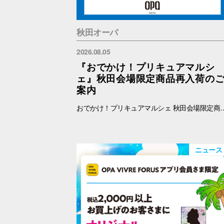
秋田オーパ
2026.08.05
『おでかけ！プリキュアマルシ
ェ』秋田会場限定商品再入荷の
案内
おでかけ！プリキュアマルシェ 秋田会場限定商品の再入荷を予定しております。 再入荷対象商品は下記をご覧ください。 【秋田限定】ランダム缶バッジ 全4種 各500円 【秋田限定】アクリルキーホルダー 全3種 1100円 【秋田限定】アクリルスタンド 全3種 1650円 ※納品後、準備が出来次第、販売を開始します。
ニュース