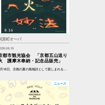
河原町オーパ
026.08.16
京都市観光協会 「京都五山送り
火 護摩木奉納・記念品販売」
8月16日、京都の夏の風物詩として親しまれる京都五山送り火が執り行われます。 京都市観光協会では、伝統あるこの行事をより多くの人に知ってもらい、身近に触れていただくため、五山送り火をモチーフにしたオリジナルの扇子、記念符、手ぬぐい及び五山共通護摩木を制作・販売します。 また、各山の点火時に用いられる護摩木を受付し、各山に奉納します。 これらの販売における売上の一部は、五山送り火行事の保存・継承のために役立てられます。 日時：8月14日(金)～15日(土) 11:00～17:00 場所：メインエントランス横 店頭スペース（サマンサタバサ前） 内容：五山共通護摩木奉納、記念品販売 ※なくなり次第終了 ※奉納する山はご指定いただけません。 護摩木奉納・記念品販売に関する詳細およびお問い合わせは、下記ホームページをご覧ください。 京都市観光協会 https://www.kyokanko.or.jp/news/20260731_1/ 京都観光Navi https://ja.kyoto.travel/event/major/okuribi/
ニュース