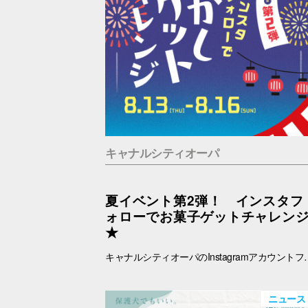
キャナルシティオーパ
夏イベント第2弾！ インスタフ
ォローでお菓子ゲットチャレン
★
キャナルシティオーパのInstagramアカウントフォローでお菓子ゲットに挑戦！ あなたは最大何個ゲットできる？？！！ ■抽選日時：8.13(木) ～8.16(日) 11：00～19：00 ■抽選会場：B1F ラフェスタ内特設会場 ■参
ニュース