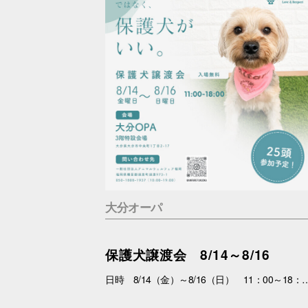
大分オーパ
保護犬譲渡会 8/14～8/16
日時 8/14（金）～8/16（日） 11：00～18：00 場所 3F特設会場 内容 まずは会いにくるだけで大丈夫。 抱っこして、ふれあって、その子の魅力を感じてください。 あなたを待っている子がいます。 運命の出会いが、待