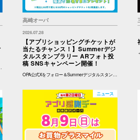
高崎オーパ
2026.07.28
【アプリショッピングチケットが
ご
当たるチャンス！】Summerデジ
タルスタンプラリー ARフォト投
稿 SNSキャンペーン開催！
予めご了承ください。 ※在庫状況についてのお問い合わせは回答いたしかねます。ご来店の上ご確認をお願い申し上げます。 ※ブラウザでご覧の方はバナー、OPAアプリでご覧の方はタイトルをタップすると秋田会場限定商品の紹介ページに遷移します。
OPA公式Xをフォロー＆Summerデジタルスタンプラリーで撮影したARフォトを投稿して、OPA VIVRE FORUSアプリのショッピングチケットをゲットしよう！ ■ 景品 500円分のアプリショッピングチケットを2枚（計1,000円分）を抽選で20名さまにプレゼント！ ※税込2,000円で使える500円のショッピングチケットを2枚進呈します。 ■ 応募期間 2026年8月1日(土) ～ 8月30日(日) 23:59まで ※当選者には8月31日(月)以降にDMにてご連絡いたします。 ■ 応募方法 OPA公式X（@opa_vivre_forus）をフォロー Summerデジタルスタンプラリーに参加して、ARフォトを撮影 ハッシュタグ「#おぱんちゅうさぎOPA」「#おぱんちゅうさぎFORUS」「#おぱんちゅうさぎVIVRE」のいずれかをつけて、撮影したARフォトを投稿！ ■ ご注意・各種規約 【撮影・投稿に関する注意】 撮影の際は、周囲のお客さまの通行の妨げにならないようご注意ください。 店内での撮影の際は、各店舗のルールやご案内に沿ってお楽しみください。 ARフォトの撮影、投稿するARフォトは、他のお客さまの顔等が映らないようご配慮をお願いいたします。 危険な行為（階段や無理な姿勢など）はお控えください。 【個人情報・権利に関する注意】 ARフォトの撮影・投稿にあたっては、他のお客さまのプライバシーにご配慮いただき、顔等が写り込まないようお願いいたします。 他のお客さまや第三者が写る場合は、必ずご本人の許可を得たうえで投稿してください。 投稿写真に含まれる著作物（ポスター・商品デザイン等）についてもご配慮ください。 SNSの性質上、投稿された写真は他の利用者に保存・共有される場合がございます。ご理解のうえご参加いただけますと幸いです。 【SNS投稿ルール】 投稿内容が公序良俗に反する場合や、不適切と判断される場合は応募対象外となります。 非公開アカウントからの投稿は応募対象外となる場合がございます。 ハッシュタグや応募条件を満たしていない場合、抽選対象外となる場合がございます。 【キャンペーン関連】 賞品の内容は予告なく変更となる場合がございます。 投稿いただいた画像は、当選者の選定のみに使用し、その他の目的で使用することはございません。
ニュース