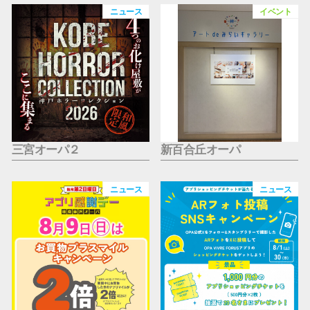
仙台フォ
ニュース
イベント
三宮オーパ２
新百合丘オーパ
ニュース
ニュース