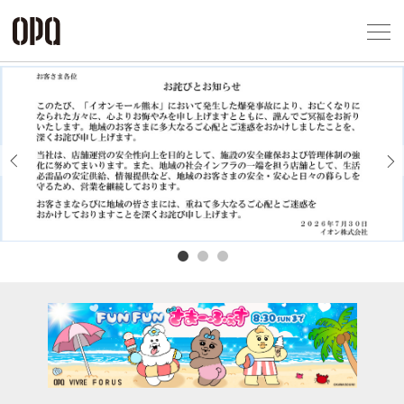
Foreign Customers
Select Language
▼
アクセス一覧
企業情報
お問い合わせ
Previous
Next
プライバシー
利用規約
ソーシャルメ
秋田オ
高崎オ