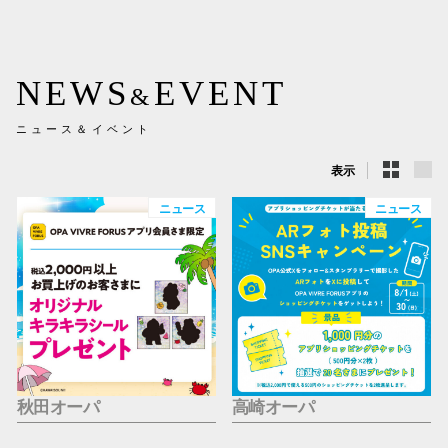
新百合丘
三宮オ
NEWS
EVENT
&
キャナルシ
ニュース＆イベント
那覇オ
表示
ニュース
ニュース
横浜ビ
秋田オーパ
高崎オーパ