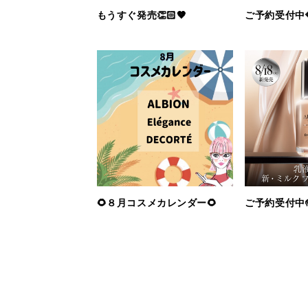
もうすぐ発売👏🏻🤎
ご予約受付中
🌻８月コスメカレンダー🌻
ご予約受付中🤲