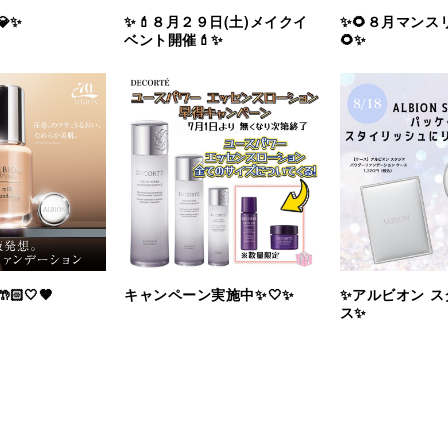
✨
✨💄８月２９日(土)メイクイ
✨🌻８月マンス
ベント開催💄✨
🌻✨
🏻🤍🤎
キャンペーン実施中✨🤍✨
✨アルビオン 
ス✨