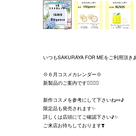
いつもSAKURAYA FOR MEをご利用頂きあり
💠６月コスメカレンダー💠
新製品のご案内です💁🏻‍♀️✨
新作コスメを参考にして下さいね👀♪
限定品も発売されます✨
詳しくは店頭にてご確認下さい♪✨
ご来店お待ちしております❣️