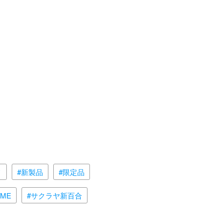
メ
#新製品
#限定品
RME
#サクラヤ新百合