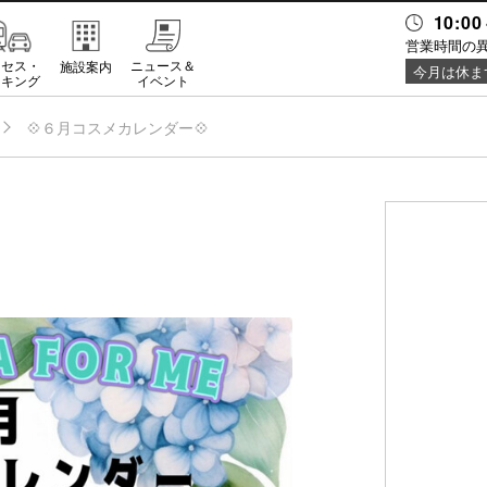
10:00
営業時間の
クセス・
ニュース＆
施設案内
今月は休ま
ーキング
イベント
💠６月コスメカレンダー💠