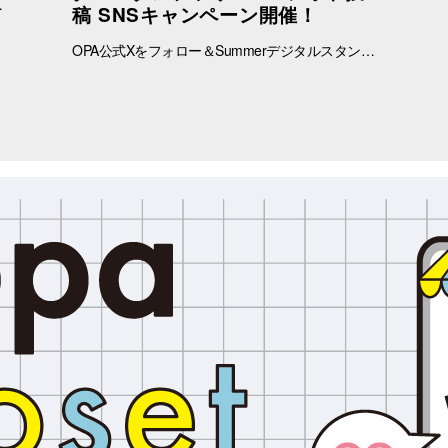
ャンペーン 第2弾★ 8/15(土)・16(日)限定、アプリ会員限定おぱんちゅうさぎコラボ オリジナルキラキラステッカーをプレゼント！
稿 SNSキャンペーン開催！
OPA公式Xをフォロー＆Summerデジタルスタンプラリーで撮影したARフォトを投稿して、OPA VIVRE FORUSアプリのショッピングチケットをゲットしよう！ ■ 景品 500円分のアプリショッピングチケットを2枚（計1,000円分）を抽選で20名さまにプレゼント！ ※税込2,000円で使える500円のショッピングチケットを2枚進呈します。 ■ 応募期間 2026年8月1日(土) ～ 8月30日(日) 23:59まで ※当選者には8月31日(月)以降にDMにてご連絡いたします。 ■ 応募方法 OPA公式X（@opa_vivre_forus）をフォロー Summerデジタルスタンプラリーに参加して、ARフォトを撮影 ハッシュタグ「#おぱんちゅうさぎOPA」「#おぱんちゅうさぎFORUS」「#おぱんちゅうさぎVIVRE」のいずれかをつけて、撮影したARフォトを投稿！ ■ ご注意・各種規約 【撮影・投稿に関する注意】 撮影の際は、周囲のお客さまの通行の妨げにならないようご注意ください。 店内での撮影の際は、各店舗のルールやご案内に沿ってお楽しみください。 ARフォトの撮影、投稿するARフォトは、他のお客さまの顔等が映らないようご配慮をお願いいたします。 危険な行為（階段や無理な姿勢など）はお控えください。 【個人情報・権利に関する注意】 ARフォトの撮影・投稿にあたっては、他のお客さまのプライバシーにご配慮いただき、顔等が写り込まないようお願いいたします。 他のお客さまや第三者が写る場合は、必ずご本人の許可を得たうえで投稿してください。 投稿写真に含まれる著作物（ポスター・商品デザイン等）についてもご配慮ください。 SNSの性質上、投稿された写真は他の利用者に保存・共有される場合がございます。ご理解のうえご参加いただけますと幸いです。 【SNS投稿ルール】 投稿内容が公序良俗に反する場合や、不適切と判断される場合は応募対象外となります。 非公開アカウントからの投稿は応募対象外となる場合がございます。 ハッシュタグや応募条件を満たしていない場合、抽選対象外となる場合がございます。 【キャンペーン関連】 賞品の内容は予告なく変更となる場合がございます。 投稿いただいた画像は、当選者の選定のみに使用し、その他の目的で使用することはございません。