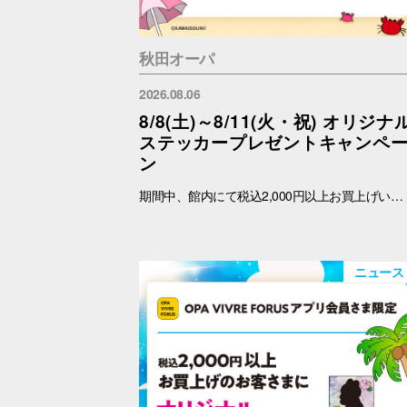
秋田オーパ
2026.08.06
8/8(土)～8/11(火・祝) オリジナ
ステッカープレゼントキャンペ
ン
期間中、館内にて税込2,000円以上お買上げいただき、「OPA VIVRE FORUS アプリ」の対象画面をご提示いただいたお客さまに、先着でここでしか手に入らない「オリジナルキラキラステッカー」をプレゼントいたします！ ぜひこの機会に、お買い物と合わせて限定ノベルティをゲットしてください。 （※本企画は、アプリ会員さま限定となります） ■配布期間 2026年8月8日(土)～8月11日(火・祝) ※各日の実施時間は、引換時間に準じます。 ※ノベルティはなくなり次第、配布を終了いたします。 ※一部実施していない店舗がございます。 ■ノベルティ内容 キラキラステッカー (全3種) ■引換条件 期間中、以下の2点を引換カウンターにてご提示ください。 ① 館内でお買上げいただいた、税込2,000円以上のレシート（合算可） ② 「OPA VIVRE FORUS アプリ」のクーポン画面 ■引換場所・引換時間 引換場所：1階 インフォメーション 引換時間：10:30 ～ 19：30 ■注意事項 ※ノベルティは数量限定のため、なくなり次第終了となりますので予めご了承ください。 ※ノベルティはランダムでのお渡しとなります。重複した場合でも、種類の変更・交換はいたしかねます。 ※ノベルティの引き換えは、おひとりさま3枚までとなります。 ※お買上げレシートは、期間中の秋田オーパのものに限ります（一部対象外のショップ・商品がございます） ※秋田オーパのレシートのみ対象。館をまたいだレシートの合算は不可。 ※画像はイメージです。実際のノベルティとは異なる場合がございます。 ▼詳しくはコチラ▼ https://www.opa-club.com/contents/opanchuusagi_2026/ ▼アプリについて詳しくはこちら！ ▼ https://www.opa-club.com/contents/app/
ニュース