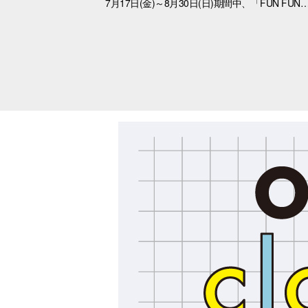
7月17日(金)～8月30日(日)期間中、「FUN FUNさまーふぇす」を開催。 大分オーパで「おぱんちゅうさぎ」と「んぽちゃむ」と夏を大満喫！ ポップでかわいいキービジュアルが館内を彩り、いつもと違うワクワクする空間に大変身。 さらに、スマホで気軽に参加できる「Summerデジタルスタンプラリー」や、アプリ会員さま限定の「オリジナルノベルティ」など、楽しいキャンペーンが盛りだくさん！ イベント一覧はこちら https://www.opa-club.com/contents/m_flash/oita/2026ffsf/ 各イベントの詳細は、タイトルを選択してください。 ★オリジナルステッカープレゼントキ