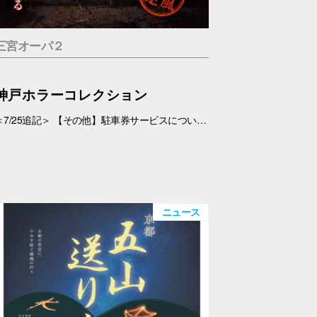
三宮オーパ２
神戸ホラーコレクション
＜7/25追記＞ 【その他】駐車券サービスについて、 対象外となっておりましたが、7/26(日)より、対象とさせていただきます。 ＜7/19追記＞ お化け屋敷の制作・プロデュース#エスプランニング が手掛ける本格お化け屋敷。 このお化け屋敷の主人公はあなたです。足を踏み入れてはいけない村に迷い込んだあなたの運命は…繋がる４つのストーリー 1.ルーム型「タブー」 友達を探している最中に、見つけた村を訪れたあなたの運命は…歩き回らないルーム型お化け屋敷です。狭い部屋内で繰り広げられる数々の恐怖体験… 2.暗闇型「ダークネス」 逃げた場所は、何も見えない闇… だが確実にあの化け物は私を追ってきている。手の感触を頼りに暗闇の中を進んで行く。暗闇に潜む化け物とは… 3.ウォークスルー型「ヴィレッジ」 暗闇を抜けてもまだ家の中だった…この家から外に出ろ！歩いて回る王道のお化け屋敷。とにかく前へ進み続けるしかない。 4.サウンド型「ドールズ」 私はあの化け物に見つからないように隠れた。私を探しているのは、あの化け物だけではない。ヘッドフォンだけで聞く恐怖。 【日程】 7/11(土)・7/12(日)、7/18(土)～9/23(水・祝) 【時間】 11:00～20:00(最終受付 19:30) 【場所】 5F 特設会場 【料金】 １.タブー 税込1,200円 ２.ダークネス 税込1,200円 ３.ヴィレッジ 税込1,500円 ４.ドールズ 税込1,200円 １～４セット券 税込4,500円 【その他】 ・入場券は会場のみでの販売となります。 ・お支払いは現金・PayPay（但しPayPayは7/18以降対応可能見込み） ・6才未満のお子さま、妊婦の方、アルコールを摂取されてる方は入場はご遠慮下さい。 ・駐車券サービスは対象外とさせていただきます。➡※7/26(日)より、対象となりました。
ニュース