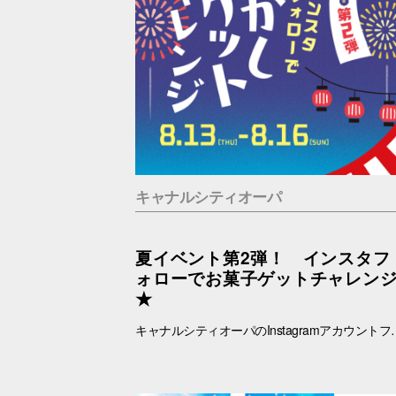
キャナルシティオーパ
夏イベント第2弾！ インスタフ
ォローでお菓子ゲットチャレン
★
キャナルシティオーパのInstagramアカウントフォローでお菓子ゲットに挑戦！ あなたは最大何個ゲットできる？？！！ ■抽選日時：8.13(木) ～8.16(日) 11：00～19：00 ■抽選会場：B1F ラフェスタ内特設会場 ■参