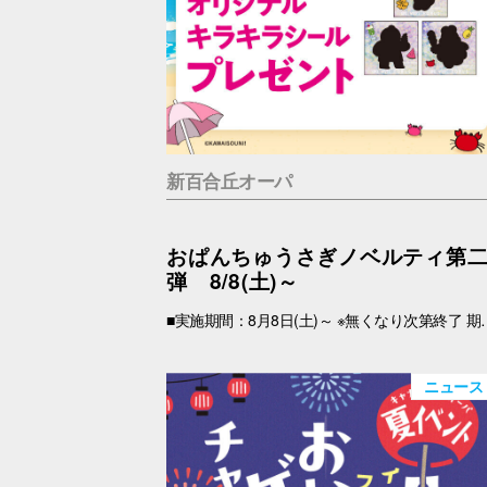
新百合丘オーパ
おぱんちゅうさぎノベルティ第
弾 8/8(土)～
■実施期間：8月8日(土)～ ※無くなり次第終了 期間中、税込2,000円以上(合算可)お買上げのOPA VIVRE FORUSアプリ会員さま限定で、「キラキラシール」 をプレゼント！ アプリの【クーポン画面】と【税込2,000円以上のレシート(合算可)】をお持ちの上、引換場所にお越しくださいませ。 ※新百合丘オーパのレシートのみ対象。館をまたいだレシートの合算は不可。 ※絵柄はお選びいただけません。 ■レシート対象期間 2026年8月8日(土)～ ■引換場所・引換時間 引換場所：B1F
ニュース