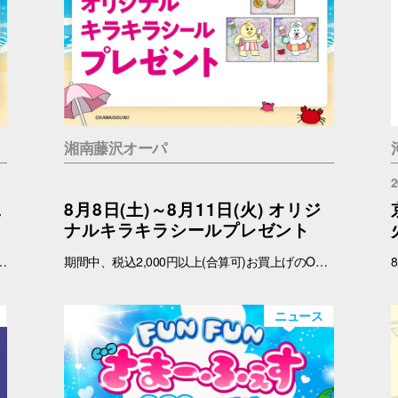
湘南藤沢オーパ
2
二
8月8日(土)～8月11日(火) オリジ
ナルキラキラシールプレゼント
 インフォメーション 引換時間：10:00～21:00 ■注意事項 ※ノベルティは数量限定のため、なくなり次第終了となりますので予めご了承ください。 ※ノベルティの引き換えは、おひとりさま3枚までとなります。 ※お買上げレシートは、期間中の対象店舗のものに限ります（一部対象外のショップ・商品がございます） ※新百合丘オーパのレシートのみ対象。館をまたいだレシートの合算は不可。 ※絵柄はお選びいただけません。 ※画像はイメージです。 ＜レシート対象外ショップ＞ B1F：HIS 1F：調剤薬局 2F：フェリーチェデンタルクリニック、楽天モバイル、免許の窓口 4F：セレスの館 5F：ガールズミニョン、ガシャポンのデパート、ソフトバンク、なんぼや、ほけんの窓口
期間中、税込2,000円以上(合算可)お買上げのOPA VIVRE FOURSアプリ会員さま限定で 「オリジナルキラキラシール」をプレゼント！ ぜひこの機会に、お買い物と合わせて限定ノベルティをゲットしてください。 （※本企画は、アプリ会員さま限定となります） ■配布期間 2026年8月8日(土)～8月11日(火) ■引換場所・時間 引換場所：1F 「プロント」前（上りエスカレーター前） 引換時間：10:00～19:00 ※各日先着100枚限定 ■注意事項 ※ノベルティは数量限定のため、なくなり次第終了となりますので予めご了承ください。 ※クーポンは1枚につきシール1点引き換え可能です。 ※ノベルティの引き換えは、おひとりさま3枚までとなります。 ※お買上げレシートは、期間中の対象店舗のものに限ります（一部対象外のショップ・商品がございます） ※湘南藤沢オーパのレシートのみ対象。館をまたいだレシートの合算は不可。 ※画像はイメージです ▼詳しくはコチラ▼ https://www.opa-club.com/contents/opanchuusagi_2026/ -------------------------------------- ▽オーパ公式アプリダウンロードはこちら▽ App Storeはこちら Google Playはこちら ■オーパ公式アプリについて詳しくはこちら -------------------------------------- ※一部対象外ショップがございます。 ➡詳しくはこちら
ニュース