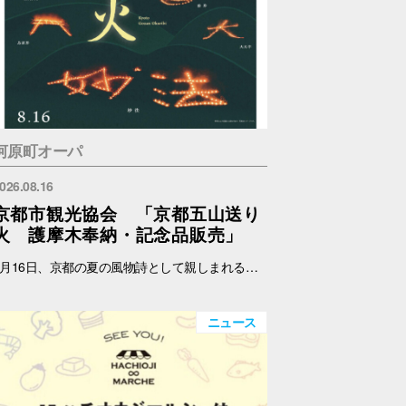
河原町オーパ
026.08.16
京都市観光協会 「京都五山送り
火 護摩木奉納・記念品販売」
8月16日、京都の夏の風物詩として親しまれる京都五山送り火が執り行われます。 京都市観光協会では、伝統あるこの行事をより多くの人に知ってもらい、身近に触れていただくため、五山送り火をモチーフにしたオリジナルの扇子、記念符、手ぬぐい及び五山共通護摩木を制作・販売します。 また、各山の点火時に用いられる護摩木を受付し、各山に奉納します。 これらの販売における売上の一部は、五山送り火行事の保存・継承のために役立てられます。 日時：8月14日(金)～15日(土) 11:00～17:00 場所：メインエントランス横 店頭スペース（サマンサタバサ前） 内容：五山共通護摩木奉納、記念品販売 ※なくなり次第終了 ※奉納する山はご指定いただけません。 護摩木奉納・記念品販売に関する詳細およびお問い合わせは、下記ホームページをご覧ください。 京都市観光協会 https://www.kyokanko.or.jp/news/20260731_1/ 京都観光Navi https://ja.kyoto.travel/event/major/okuribi/
ニュース