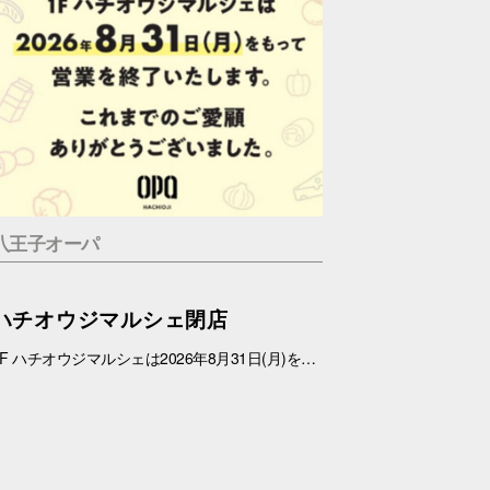
八王子オーパ
ハチオウジマルシェ閉店
1F ハチオウジマルシェは2026年8月31日(月)をもちまして、営業を終了させていただきます。 これまでのご愛顧ありがとうございました。 また、1Fフロアにつきましては、今冬にリニューアルを予定しております。