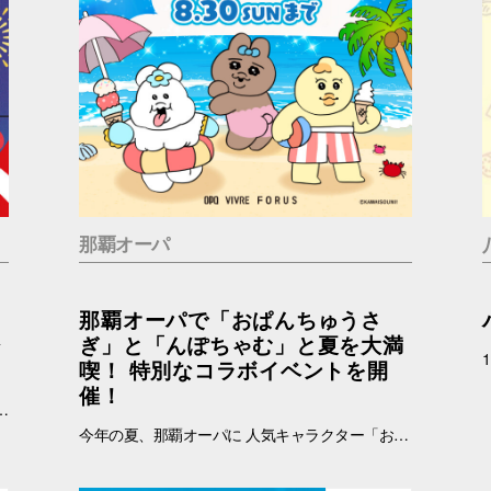
那覇オーパ
那覇オーパで「おぱんちゅうさ
ジ
ぎ」と「んぽちゃむ」と夏を大満
喫！ 特別なコラボイベントを開
催！
加条件：キャナルシティオーパのInstagramアカウント(＠canalcityopa)をフォロー 【注意事項】 ※参加の際はキャナルシティオーパアカウントのフォロー画面をご提示ください。 ※各日、景品がなくなり次第終了となります。 ※イラストはすべてイメージです。 ※おひとりさまにつき1回までご参加いただけます。
今年の夏、那覇オーパに 人気キャラクター「おぱんちゅうさぎ」「んぽちゃむ」が登場します！ ポップでかわいいキービジュアルが館内を彩り、いつもと違うワクワクする空間に大変身。 さらに、スマホで気軽に参加できる「Summerデジタルスタンプラリー」など、楽しい企画が盛りだくさん！ お買い物をしながら、おぱんちゅうさぎたちと一緒に楽しい夏の思い出を作ってみませんか？ みなさまのご来店をお待ちしております！ ▼詳しくはコチラ▼ https://www.opa-club.com/contents/opanchuusagi_2026/ コラボ期間：2026年6月26日(金)～2025年8月30日(日) ※一部店舗では実施期間が異なります。 ※一部実施していない店舗がございます。