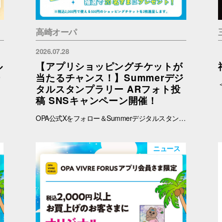
高崎オーパ
2026.07.28
ル
【アプリショッピングチケットが
ー
当たるチャンス！】Summerデジ
タルスタンプラリー ARフォト投
稿 SNSキャンペーン開催！
OPA公式Xをフォロー＆Summerデジタルスタンプラリーで撮影したARフォトを投稿して、OPA VIVRE FORUSアプリのショッピングチケットをゲットしよう！ ■ 景品 500円分のアプリショッピングチケットを2枚（計1,000円分）を抽選で20名さまにプレゼント！ ※税込2,000円で使える500円のショッピングチケットを2枚進呈します。 ■ 応募期間 2026年8月1日(土) ～ 8月30日(日) 23:59まで ※当選者には8月31日(月)以降にDMにてご連絡いたします。 ■ 応募方法 OPA公式X（@opa_vivre_forus）をフォロー Summerデジタルスタンプラリーに参加して、ARフォトを撮影 ハッシュタグ「#おぱんちゅうさぎOPA」「#おぱんちゅうさぎFORUS」「#おぱんちゅうさぎVIVRE」のいずれかをつけて、撮影したARフォトを投稿！ ■ ご注意・各種規約 【撮影・投稿に関する注意】 撮影の際は、周囲のお客さまの通行の妨げにならないようご注意ください。 店内での撮影の際は、各店舗のルールやご案内に沿ってお楽しみください。 ARフォトの撮影、投稿するARフォトは、他のお客さまの顔等が映らないようご配慮をお願いいたします。 危険な行為（階段や無理な姿勢など）はお控えください。 【個人情報・権利に関する注意】 ARフォトの撮影・投稿にあたっては、他のお客さまのプライバシーにご配慮いただき、顔等が写り込まないようお願いいたします。 他のお客さまや第三者が写る場合は、必ずご本人の許可を得たうえで投稿してください。 投稿写真に含まれる著作物（ポスター・商品デザイン等）についてもご配慮ください。 SNSの性質上、投稿された写真は他の利用者に保存・共有される場合がございます。ご理解のうえご参加いただけますと幸いです。 【SNS投稿ルール】 投稿内容が公序良俗に反する場合や、不適切と判断される場合は応募対象外となります。 非公開アカウントからの投稿は応募対象外となる場合がございます。 ハッシュタグや応募条件を満たしていない場合、抽選対象外となる場合がございます。 【キャンペーン関連】 賞品の内容は予告なく変更となる場合がございます。 投稿いただいた画像は、当選者の選定のみに使用し、その他の目的で使用することはございません。
ニュース