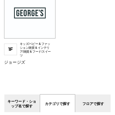
スタッフ
電話でお
公式SNS
キッズ/ベビー & ファッ
ション雑貨 & インテリ
1F
ア/雑貨 & フード/スイー
ツ
企業情報
ジョージズ
お問い合わせ
プライバシー
利用規約
ソーシャルメ
キーワード・ショ
カテゴリで探す
フロアで探す
ップ名で探す