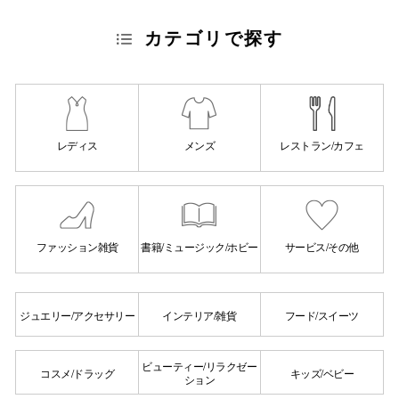
秋田オ
カテゴリで探す
高崎オ
新百合丘
三宮オ
レディス
メンズ
レストラン/カフェ
キャナルシ
那覇オ
ファッション雑貨
書籍/ミュージック/ホビー
サービス/その他
ジュエリー/アクセサリー
インテリア/雑貨
フード/スイーツ
横浜ビ
ビューティー/リラクゼー
コスメ/ドラッグ
キッズ/ベビー
ション