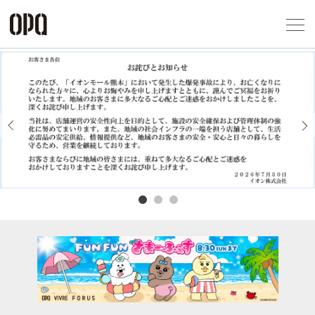
Foreign Customers
Select Language
▼
アクセス一覧
企業情報
お問い合わせ
Previous
Next
プライバシー
利用規約
ソーシャルメ
秋田オ
高崎オ