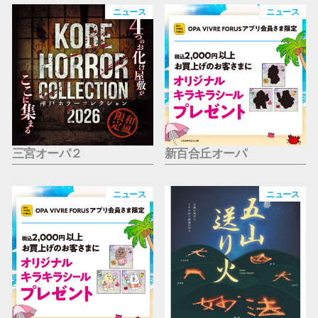
仙台フォ
ニュース
ニュース
三宮オーパ２
新百合丘オーパ
ニュース
ニュース