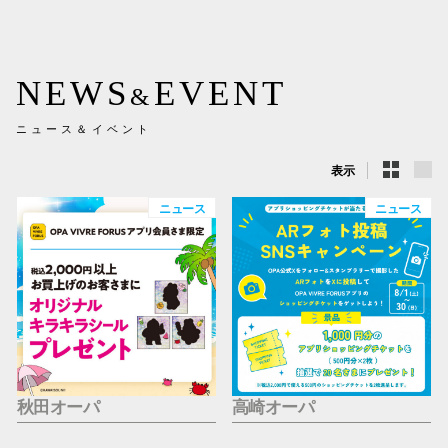
新百合丘
三宮オ
NEWS
EVENT
&
キャナルシ
ニュース＆イベント
那覇オ
表示
ニュース
ニュース
横浜ビ
秋田オーパ
高崎オーパ