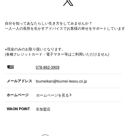
高崎オ
新百合丘
自分を知ってあなたらしい生き方をしてみませんか？
一人一人の長所を生かすアドバイスでお客様の幸せをサポートしています
三宮オ
キャナルシ
※現金のみのお取り扱いとなります。
(各種クレジットカード・電子マネー等はご利用いただけません)
那覇オ
電話
078-862-3909
メールアドレス
toumeikan@toumei-tesou.co.jp
ホームページ
ホームページを見る
横浜ビ
WAON POINT
非加盟店