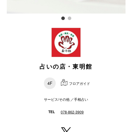
電話でお
公式SNS
企業情報
占いの店・東明館
お問い合わせ
プライバシー
4F
フロアガイド
利用規約
ソーシャルメ
サービス/その他 ／手相占い
TEL
078-862-3909
秋田オ