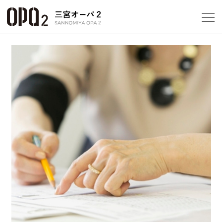
Select Language
▼
10
フロアガ
ショップ
レストラ
Previous
Next
施設案内
アクセス
スタッフ