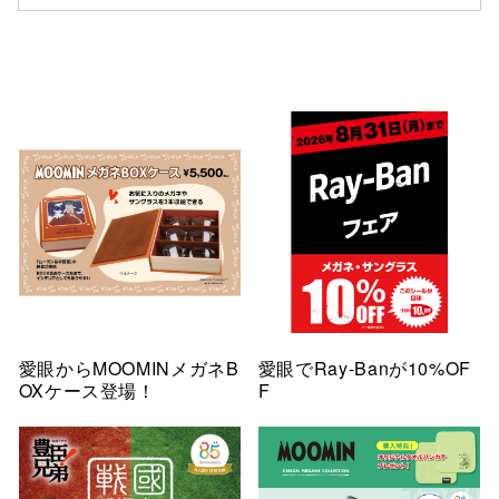
仙台フォ
愛眼からMOOMINメガネB
愛眼でRay-Banが10%OF
OXケース登場！
F