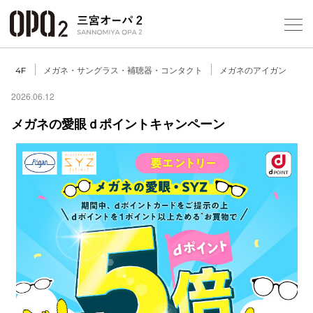
Select Language
▼
10
メガネ・サングラス・補聴器・コンタクト
メガネのアイガン
4F
2026.06.12
メガネの愛眼ｄポイントキャンペーン
フロアガ
ショップ
レストラ
施設案内
アクセス
スタッフ