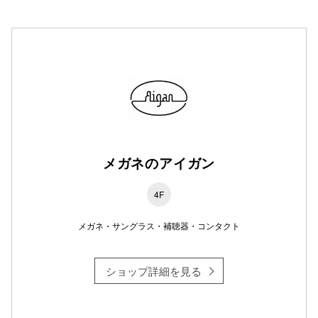
高崎オ
新百合丘
三宮オ
キャナルシ
那覇オ
メガネのアイガン
4F
メガネ・サングラス・補聴器・コンタクト
横浜ビ
ショップ詳細を見る