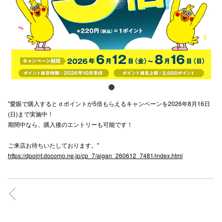
電話でお
公式SNS
企業情報
"愛眼で購入するとｄポイントが5倍もらえるキャンペーンを2026年8月16日
お問い合わせ
(日)まで実施中！
期間中なら、購入後のエントリーも可能です！
プライバシー
利用規約
ご来店お待ちいたしております。"
https://dpoint.docomo.ne.jp/cp_7/aigan_260612_7481/index.html
ソーシャルメ
秋田オ