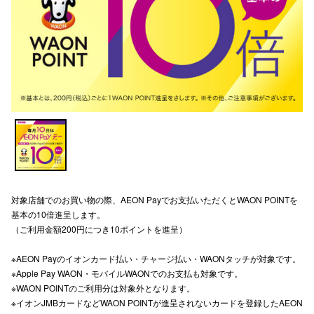
電話でお
公式SNS
企業情報
お問い合わせ
プライバシー
対象店舗でのお買い物の際、AEON Payでお支払いただくとWAON POINTを
利用規約
基本の10倍進呈します。
ソーシャルメ
（ご利用金額200円につき10ポイントを進呈）
※AEON Payのイオンカード払い・チャージ払い・WAONタッチが対象です。
※Apple Pay WAON・モバイルWAONでのお支払も対象です。
※WAON POINTのご利用分は対象外となります。
※イオンJMBカードなどWAON POINTが進呈されないカードを登録したAEON
秋田オ