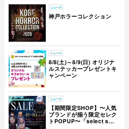
ニュース
神戸ホラーコレクション
仙台フォ
ニュース
8/8(土)～8/9(日) オリジナ
ルステッカープレゼントキ
ャンペーン
ニュース
【期間限定SHOP】〜人気
ブランドが揃う限定セレク
トPOPUP〜「select sho
p Lil」