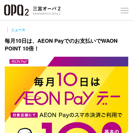
Select Language
▼
10
ニュース
毎月10日は、AEON Payでのお支払いでWAON
POINT 10倍！
フロアガ
ショップ
レストラ
施設案内
アクセス
スタッフ