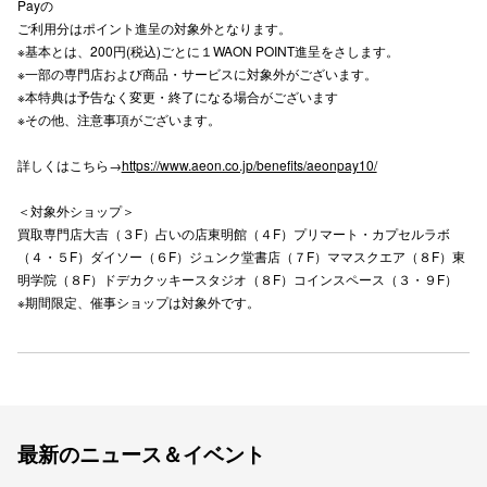
Payの
ご利用分はポイント進呈の対象外となります。
高崎オ
※基本とは、200円(税込)ごとに１WAON POINT進呈をさします。
※一部の専門店および商品・サービスに対象外がございます。
新百合丘
※本特典は予告なく変更・終了になる場合がございます
※その他、注意事項がございます。
三宮オ
キャナルシ
詳しくはこちら→
https://www.aeon.co.jp/benefits/aeonpay10/
那覇オ
＜対象外ショップ＞
買取専門店大吉（３F）占いの店東明館（４F）プリマート・カプセルラボ
（４・５F）ダイソー（６F）ジュンク堂書店（７F）ママスクエア（８F）東
明学院（８F）ドデカクッキースタジオ（８F）コインスペース（３・９F）
※期間限定、催事ショップは対象外です。
横浜ビ
最新のニュース＆イベント