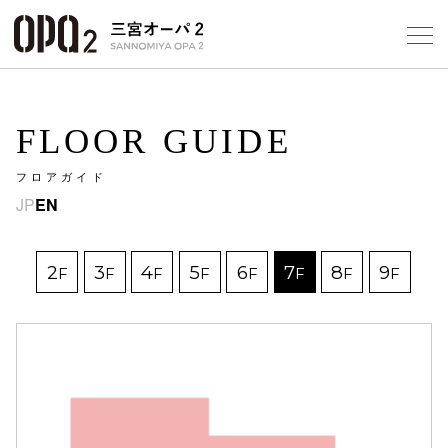
Select Language
▼
10
FLOOR GUIDE
フロアガイド
フロアガ
JP
EN
ショップ
2
3
4
5
6
7
8
9
F
F
F
F
F
F
F
F
レストラ
施設案内
アクセス
スタッフ