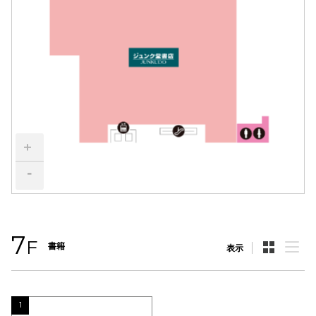
電話でお
公式SNS
企業情報
+
お問い合わせ
-
プライバシー
利用規約
ソーシャルメ
7
F
書籍
表示
1
秋田オ