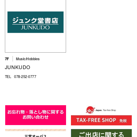
高崎オ
新百合丘
三宮オ
キャナルシ
那覇オ
7F
Music/Hobbies
JUNKUDO
TEL
078-252-0777
横浜ビ