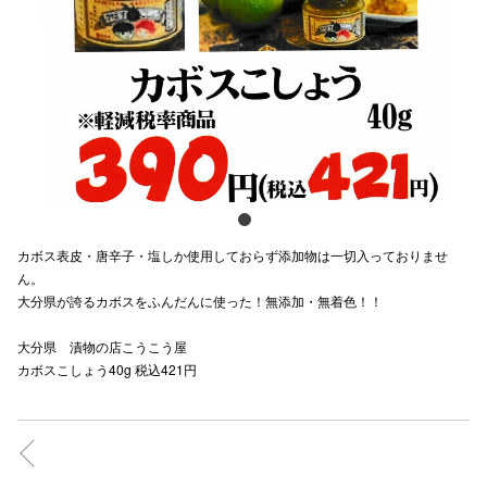
スタッフ
電話でお
公式SNS
企業情報
カボス表皮・唐辛子・塩しか使用しておらず添加物は一切入っておりませ
お問い合わせ
ん。
大分県が誇るカボスをふんだんに使った！無添加・無着色！！
プライバシー
大分県 漬物の店こうこう屋
利用規約
カボスこしょう40g 税込421円
ソーシャルメ