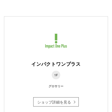
秋田オ
高崎オ
新百合丘
三宮オ
キャナルシ
那覇オ
インパクトワンプラス
1F
グロサリー
横浜ビ
ショップ詳細を見る