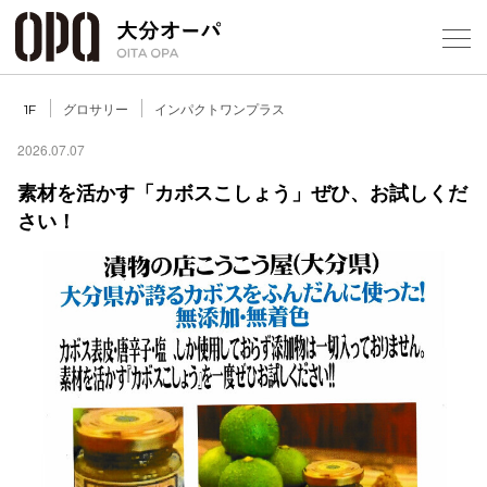
Select Language
▼
1
グロサリー
インパクトワンプラス
1F
2026.07.07
素材を活かす「カボスこしょう」ぜひ、お試しくだ
さい！
フロアガ
ショップ
レストラ
施設案内
アクセス