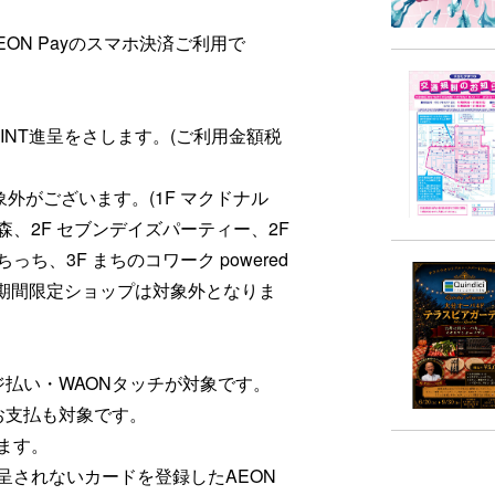
ON Payのスマホ決済ご利用で
POINT進呈をさします。(ご利用金額税
外がございます。(1F マクドナル
森、2F セブンデイズパーティー、2F
っち、3F まちのコワーク powered
ク、他期間限定ショップは対象外となりま
ージ払い・WAONタッチが対象です。
でのお支払も対象です。
ります。
が進呈されないカードを登録したAEON